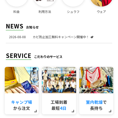
料金
利用方法
シュラフ
ウェア
NEWS
お知らせ
2026-08-08
カビ防止加工無料キャンペーン開催中！ 🏕️
SERVICE
こだわりのサービス
キャンプ場
工場到着
室内乾燥
で
から注文
最短
4日
長持ち