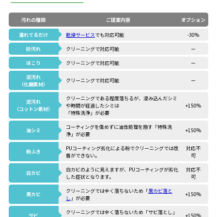
汚れの種類
ご提案内容
オプション
濡れてるだけ
乾燥サービス
でも対応可能
-30%
砂汚れ
クリーニングで対応可能
ー
ほこり
クリーニングで対応可能
ー
泥汚れ
クリーニングで対応可能
ー
（化繊素材）
クリーニングである程度落ちるが、浸み込んだシミ
泥汚れ
や時間が経過したシミは
+150%
（コットン素材）
「特殊洗浄」が必要
コーティングを傷めずに油性処理を施す「特殊洗
油シミ
+150%
浄」が必要
PUコーティング劣化による粉でクリーニングでは改
対応不
粉ふき
善ができない。
可
白カビのように見えますが、PUコーティングが劣化
対応不
白カビ
した症状となります。
可
クリーニングでは全く落ちないため「
黒カビ落と
黒カビ
+150%
し
」が必要
クリーニングでは全く落ちないため「サビ落とし」
サビ
+150%