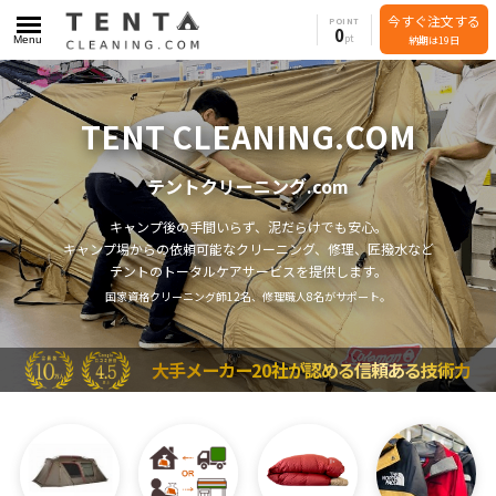
今すぐ注文する
POINT
0
Menu
納期は19日
TENT CLEANING.COM
テントクリーニング.com
キャンプ後の手間いらず、泥だらけでも安心。
キャンプ場からの依頼可能なクリーニング、修理、匠撥水など
テントのトータルケアサービスを提供します。
国家資格クリーニング師12名、修理職人8名がサポート。
大手メーカー20社が認める信頼ある技術力