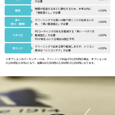
が必要
時間が経過するほどに硬化するため、半年以内に
樹液
+150%
「樹液落とし」が必要
臭い
クリーニングでは臭いは取り除くことが出来ないた
+100%
（焚火・動物）
め、「臭い軽減加工」が必要
PUコーティングの劣化を軽減する「臭い・ベタつき
ベタつき
軽減加工」が必要
+100%
PUが粉をふいてる場合は施工不可
クリーニングで出来る限り軽減しますが、シリコン
折りシワ
+100%
素材は「シリコンケア」が必要
※オプションのパーセンテージは、クリーニング料金が10,000円の場合、オプションは
15,000円(+150%)となり、総額は10,000円+15,000円=25,000円になります。