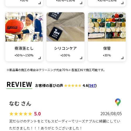
+30％
+50％～150%
+50％～150%
樹液落とし
シリコンケア
保管
+50％～150%
+100％
+30％
※新品幕の施工の場合はクリーニング代金70％＋各加工料で施工可能です。
REVIEW
お客様の喜びの声
4.6
(
567
)
なむ さん
★
★
★
★
★
5.0
2026/08/05
泥だらけのテントをとてもスピーディーでリーズナブルに綺麗にしてい
ただきました！！！ありがとうございました！