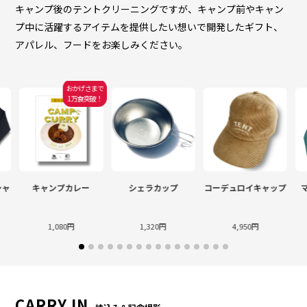
キャンプ後のテントクリーニングですが、キャンプ前やキャン
プ中に活躍するアイテムを提供したい想いで開発したギフト、
アパレル、フードをお楽しみください。
おかげさまで
1万食突破！
シャ
キャンプカレー
シェラカップ
コーデュロイキャップ
1,080円
1,320円
4,950円
CARRY IN