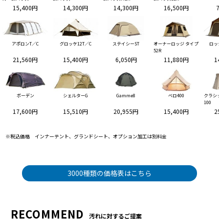
15,400円
14,300円
14,300円
16,500円
アポロンT／C
グロッケ12T／C
ステイシーST
オーナーロッジ タイプ
ロッ
52R
21,560円
15,400円
6,050円
11,880円
1
ボーデン
シェルターG
Gamme8
ベロ400
クラシ
100
17,600円
15,510円
20,955円
15,400円
2
※税込価格 インナーテント、グランドシート、オプション加工は別料金
3000種類の価格表はこちら
RECOMMEND
汚れに対するご提案