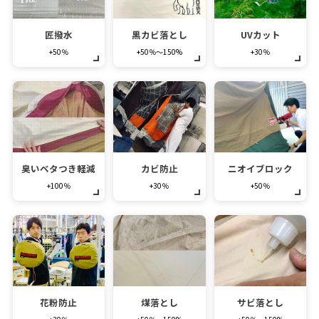
匠撥水
黒カビ落とし
UVカット
+50％
+50％～150%
+30％
臭いベタつき軽減
カビ防止
ニオイブロック
+100％
+30％
+50％
花粉防止
煤落とし
サビ落とし