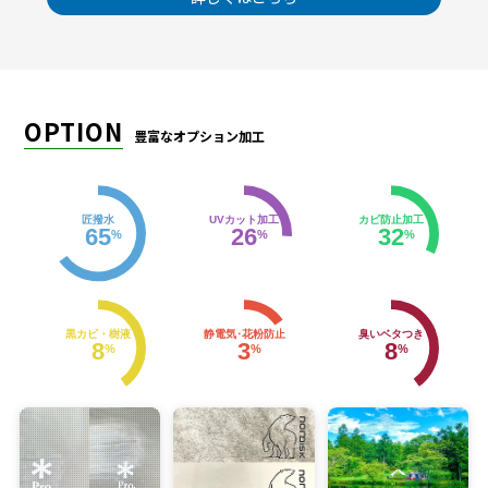
OPTION
豊富なオプション加工
匠撥水
UVカット加工
カビ防止加工
65
26
32
%
%
%
黒カビ・樹液
静電気･花粉防止
臭いベタつき
8
3
8
%
%
%