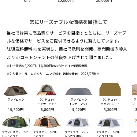
常にリーズナブルな価格を目指して
当社では常に高品質なサービスを目指すとともに、リーズナブ
ルな価格でサービスをご提供できるように努力しています。
往復送料無料
を実現し、自社で洗剤を開発、専門機械の導入
※1
より
コットンテントの値段を下げさせて頂きました。
※2
※1 往復送料2,200円、16,500円のお会計で1口分
送料無料
※2 人気ツールームのクリーニング料金+送料を比較 2026/07時点
ランドロック
ランドロック
ランドロック
ランドロック
ラ
インナーテント
インナーマット
グランドシート
シ
19,800円
8,800円
9,020円
3,300円
ラウンドスクリーン2
タフスクリーン2ルー
タフスクリーン2ルー
タフスクリーン2ルー
ヘキ
ルームハウス
ムハウス
ムハウスMDX+
ムハウスLDX+