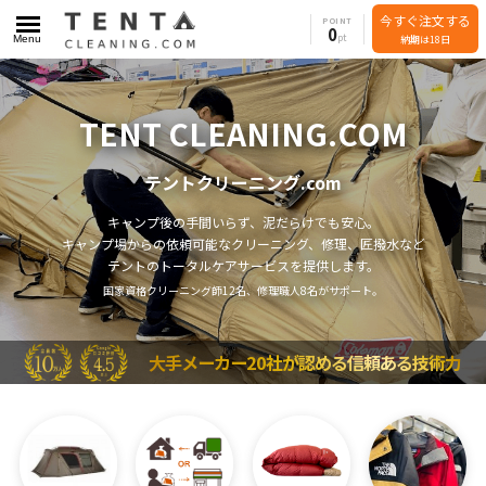
今すぐ注文する
POINT
0
Menu
納期は18日
TENT CLEANING.COM
テントクリーニング.com
キャンプ後の手間いらず、泥だらけでも安心。
キャンプ場からの依頼可能なクリーニング、修理、匠撥水など
テントのトータルケアサービスを提供します。
国家資格クリーニング師12名、修理職人8名がサポート。
大手メーカー20社が認める信頼ある技術力