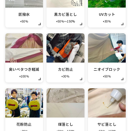
匠撥水
黒カビ落とし
UVカット
+50％
+50％～150%
+30％
臭いベタつき軽減
カビ防止
ニオイブロック
+100％
+30％
+50％
花粉防止
煤落とし
サビ落とし