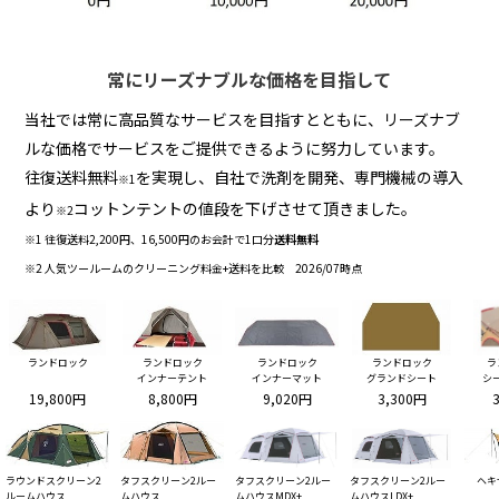
常にリーズナブルな価格を目指して
当社では常に高品質なサービスを目指すとともに、リーズナブ
ルな価格でサービスをご提供できるように努力しています。
往復送料無料
を実現し、自社で洗剤を開発、専門機械の導入
※1
より
コットンテントの値段を下げさせて頂きました。
※2
※1 往復送料2,200円、16,500円のお会計で1口分
送料無料
※2 人気ツールームのクリーニング料金+送料を比較 2026/07時点
ランドロック
ランドロック
ランドロック
ランドロック
ラ
インナーテント
インナーマット
グランドシート
シ
19,800円
8,800円
9,020円
3,300円
ラウンドスクリーン2
タフスクリーン2ルー
タフスクリーン2ルー
タフスクリーン2ルー
ヘキ
ルームハウス
ムハウス
ムハウスMDX+
ムハウスLDX+