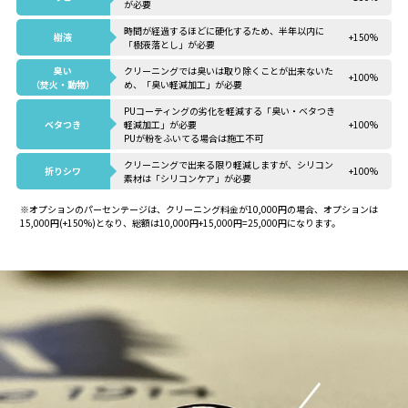
が必要
時間が経過するほどに硬化するため、半年以内に
樹液
+150%
「樹液落とし」が必要
臭い
クリーニングでは臭いは取り除くことが出来ないた
+100%
（焚火・動物）
め、「臭い軽減加工」が必要
PUコーティングの劣化を軽減する「臭い・ベタつき
ベタつき
軽減加工」が必要
+100%
PUが粉をふいてる場合は施工不可
クリーニングで出来る限り軽減しますが、シリコン
折りシワ
+100%
素材は「シリコンケア」が必要
※オプションのパーセンテージは、クリーニング料金が10,000円の場合、オプションは
15,000円(+150%)となり、総額は10,000円+15,000円=25,000円になります。