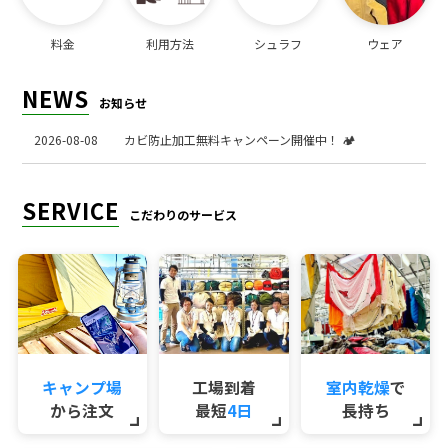
料金
利用方法
シュラフ
ウェア
NEWS
お知らせ
2026-08-08
カビ防止加工無料キャンペーン開催中！ 🏕️
SERVICE
こだわりのサービス
キャンプ場
工場到着
室内乾燥
で
から注文
最短
4日
長持ち