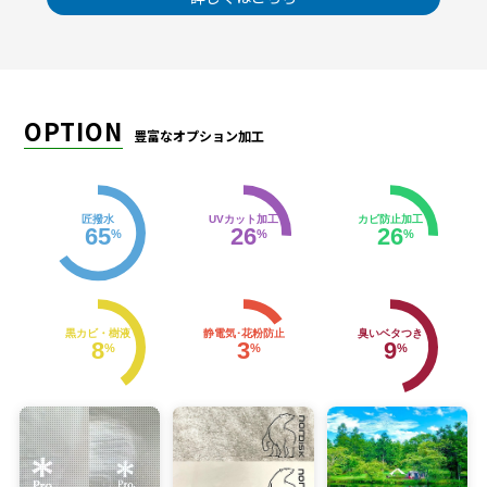
OPTION
豊富なオプション加工
匠撥水
UVカット加工
カビ防止加工
65
26
26
%
%
%
黒カビ・樹液
静電気･花粉防止
臭いベタつき
8
3
9
%
%
%