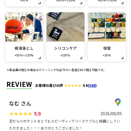
+30％
+50％～150%
+50％～150%
樹液落とし
シリコンケア
保管
+50％～150%
+100％
+30％
※新品幕の施工の場合はクリーニング代金70％＋各加工料で施工可能です。
REVIEW
お客様の喜びの声
4.6
(
568
)
なむ さん
★
★
★
★
★
5.0
2026/08/05
泥だらけのテントをとてもスピーディーでリーズナブルに綺麗にしてい
ただきました！！！ありがとうございました！