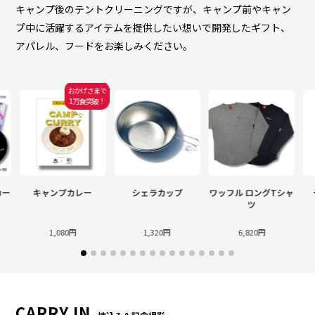
キャンプ後のテントクリーニングですが、キャンプ前やキャン
プ中に活躍するアイテムを提供したい想いで開発したギフト、
アパレル、フードをお楽しみください。
おかげさまで
1万食突破！
カー
キャンプカレー
シェラカップ
ワッフル ロングTシャ
ツ
1,080円
1,320円
6,820円
CARRY IN