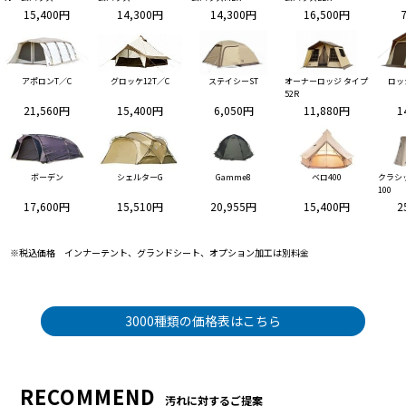
15,400円
14,300円
14,300円
16,500円
アポロンT／C
グロッケ12T／C
ステイシーST
オーナーロッジ タイプ
ロッ
52R
21,560円
15,400円
6,050円
11,880円
1
ボーデン
シェルターG
Gamme8
ベロ400
クラシ
100
17,600円
15,510円
20,955円
15,400円
2
※税込価格 インナーテント、グランドシート、オプション加工は別料金
3000種類の価格表はこちら
RECOMMEND
汚れに対するご提案