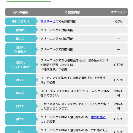
汚れの種類
ご提案内容
オプション
濡れてるだけ
乾燥サービス
でも対応可能
-30%
砂汚れ
クリーニングで対応可能
ー
ほこり
クリーニングで対応可能
ー
泥汚れ
クリーニングで対応可能
ー
（化繊素材）
クリーニングである程度落ちるが、浸み込んだシミ
泥汚れ
や時間が経過したシミは
+150%
（コットン素材）
「特殊洗浄」が必要
コーティングを傷めずに油性処理を施す「特殊洗
油シミ
+150%
浄」が必要
PUコーティング劣化による粉でクリーニングでは改
対応不
粉ふき
善ができない。
可
白カビのように見えますが、PUコーティングが劣化
対応不
白カビ
した症状となります。
可
クリーニングでは全く落ちないため「
黒カビ落と
黒カビ
+150%
し
」が必要
クリーニングでは全く落ちないため「サビ落とし」
サビ
+150%