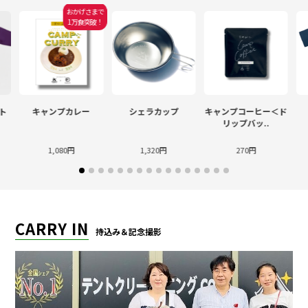
おかげさまで
1万食突破！
ト
キャンプカレー
シェラカップ
キャンプコーヒー＜ド
リップバッ..
1,080円
1,320円
270円
CARRY IN
持込み＆記念撮影