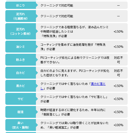
ほこり
クリーニングで対応可能
ー
泥汚れ
クリーニングで対応可能
ー
（化繊素材）
クリーニングである程度落ちるが、浸み込んだシミ
泥汚れ
や時間が経過したシミは
+150%
（コットン素材）
「特殊洗浄」が必要
コーティングを傷めずに油性処理を施す「特殊洗
油シミ
+150%
浄」が必要
PUコーティング劣化による粉でクリーニングでは改
対応不
粉ふき
善ができない。
可
白カビのように見えますが、PUコーティングが劣化
対応不
白カビ
した症状となります。
可
クリーニングでは全く落ちないため「
黒カビ落と
黒カビ
+150%
し
」が必要
クリーニングでは全く落ちないため「サビ落とし」
サビ
+150%
が必要
時間が経過するほどに硬化するため、半年以内に
樹液
+150%
「樹液落とし」が必要
臭い
クリーニングでは臭いは取り除くことが出来ないた
+100%
（焚火・動物）
め、「臭い軽減加工」が必要