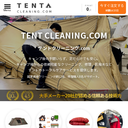
今すぐ注文する
POINT
0
Menu
納期は18日
TENT CLEANING.COM
テントクリーニング.com
キャンプ後の手間いらず、泥だらけでも安心。
キャンプ場からの依頼可能なクリーニング、修理、匠撥水など
テントのトータルケアサービスを提供します。
国家資格クリーニング師12名、修理職人8名がサポート。
大手メーカー20社が認める信頼ある技術力