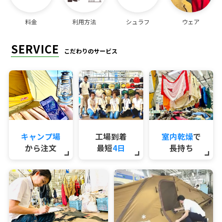
料金
利用方法
シュラフ
ウェア
SERVICE
こだわりのサービス
キャンプ場
工場到着
室内乾燥
で
から注文
最短
4日
長持ち