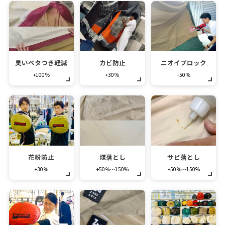
臭いベタつき軽減
カビ防止
ニオイブロック
+100％
+30％
+50％
花粉防止
煤落とし
サビ落とし
+30％
+50％～150%
+50％～150%