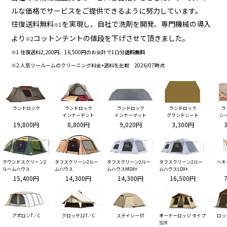
ルな価格でサービスをご提供できるように努力しています。
往復送料無料
を実現し、自社で洗剤を開発、専門機械の導入
※1
より
コットンテントの値段を下げさせて頂きました。
※2
※1 往復送料2,200円、16,500円のお会計で1口分
送料無料
※2 人気ツールームのクリーニング料金+送料を比較 2026/07時点
ランドロック
ランドロック
ランドロック
ランドロック
ラ
インナーテント
インナーマット
グランドシート
シ
19,800円
8,800円
9,020円
3,300円
ラウンドスクリーン2
タフスクリーン2ルー
タフスクリーン2ルー
タフスクリーン2ルー
ヘキ
ルームハウス
ムハウス
ムハウスMDX+
ムハウスLDX+
15,400円
14,300円
14,300円
16,500円
アポロンT／C
グロッケ12T／C
ステイシーST
オーナーロッジ タイプ
ロッ
52R