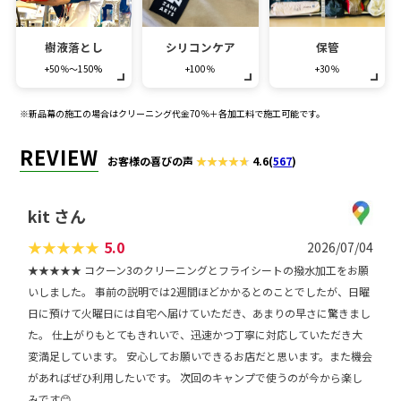
樹液落とし
シリコンケア
保管
+50％～150%
+100％
+30％
※新品幕の施工の場合はクリーニング代金70％＋各加工料で施工可能です。
REVIEW
お客様の喜びの声
4.6
(
567
)
kit さん
★
★
★
★
★
5.0
2026/07/04
★★★★★ コクーン3のクリーニングとフライシートの撥水加工をお願
いしました。 事前の説明では2週間ほどかかるとのことでしたが、日曜
日に預けて火曜日には自宅へ届けていただき、あまりの早さに驚きまし
た。 仕上がりもとてもきれいで、迅速かつ丁寧に対応していただき大
変満足しています。 安心してお願いできるお店だと思います。また機会
があればぜひ利用したいです。 次回のキャンプで使うのが今から楽し
みです😊