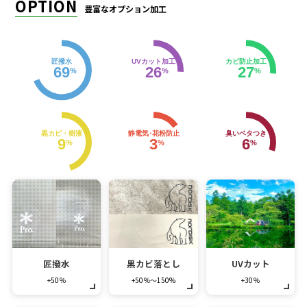
OPTION
豊富なオプション加工
匠撥水
UVカット加工
カビ防止加工
69
26
27
%
%
%
黒カビ・樹液
静電気･花粉防止
臭いベタつき
9
3
6
%
%
%
匠撥水
黒カビ落とし
UVカット
+50％
+50％～150%
+30％