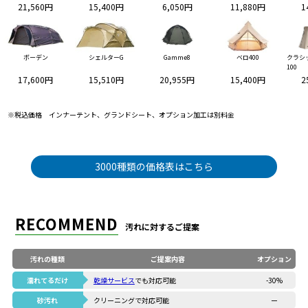
21,560円
15,400円
6,050円
11,880円
1
ボーデン
シェルターG
Gamme8
ベロ400
クラシ
100
17,600円
15,510円
20,955円
15,400円
2
※税込価格 インナーテント、グランドシート、オプション加工は別料金
3000種類の価格表はこちら
RECOMMEND
汚れに対するご提案
汚れの種類
ご提案内容
オプション
濡れてるだけ
乾燥サービス
でも対応可能
-30%
砂汚れ
クリーニングで対応可能
ー