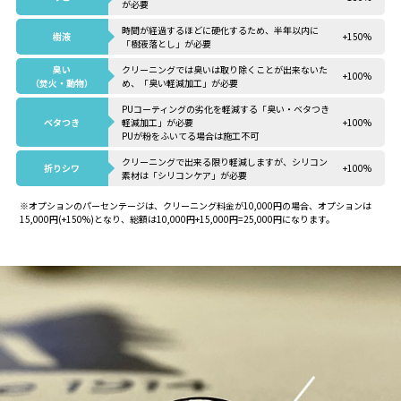
が必要
時間が経過するほどに硬化するため、半年以内に
樹液
+150%
「樹液落とし」が必要
臭い
クリーニングでは臭いは取り除くことが出来ないた
+100%
（焚火・動物）
め、「臭い軽減加工」が必要
PUコーティングの劣化を軽減する「臭い・ベタつき
ベタつき
軽減加工」が必要
+100%
PUが粉をふいてる場合は施工不可
クリーニングで出来る限り軽減しますが、シリコン
折りシワ
+100%
素材は「シリコンケア」が必要
※オプションのパーセンテージは、クリーニング料金が10,000円の場合、オプションは
15,000円(+150%)となり、総額は10,000円+15,000円=25,000円になります。