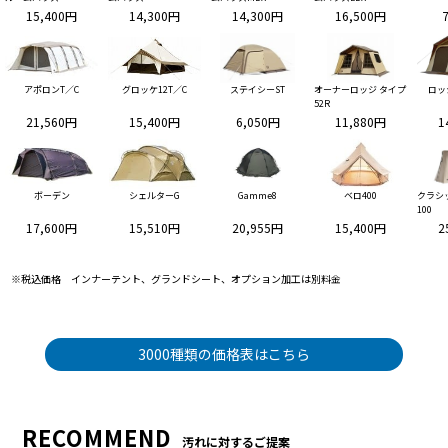
15,400円
14,300円
14,300円
16,500円
アポロンT／C
グロッケ12T／C
ステイシーST
オーナーロッジ タイプ
ロッ
52R
21,560円
15,400円
6,050円
11,880円
1
ボーデン
シェルターG
Gamme8
ベロ400
クラシ
100
17,600円
15,510円
20,955円
15,400円
2
※税込価格 インナーテント、グランドシート、オプション加工は別料金
3000種類の価格表はこちら
RECOMMEND
汚れに対するご提案