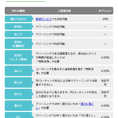
汚れの種類
ご提案内容
オプション
濡れてるだけ
乾燥サービス
でも対応可能
-30%
砂汚れ
クリーニングで対応可能
ー
ほこり
クリーニングで対応可能
ー
泥汚れ
クリーニングで対応可能
ー
（化繊素材）
クリーニングである程度落ちるが、浸み込んだシミ
泥汚れ
や時間が経過したシミは
+150%
（コットン素材）
「特殊洗浄」が必要
コーティングを傷めずに油性処理を施す「特殊洗
油シミ
+150%
浄」が必要
PUコーティング劣化による粉でクリーニングでは改
対応不
粉ふき
善ができない。
可
白カビのように見えますが、PUコーティングが劣化
対応不
白カビ
した症状となります。
可
クリーニングでは全く落ちないため「
黒カビ落と
黒カビ
+150%
し
」が必要
クリーニングでは全く落ちないため「サビ落とし」
サビ
+150%