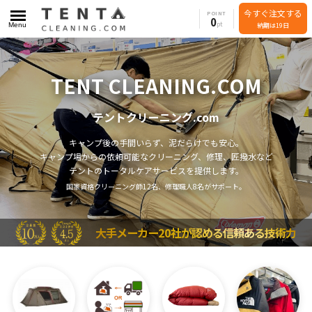
今すぐ注文する
POINT
0
Menu
納期は19日
TENT CLEANING.COM
テントクリーニング.com
キャンプ後の手間いらず、泥だらけでも安心。
キャンプ場からの依頼可能なクリーニング、修理、匠撥水など
テントのトータルケアサービスを提供します。
国家資格クリーニング師12名、修理職人8名がサポート。
大手メーカー20社が認める信頼ある技術力