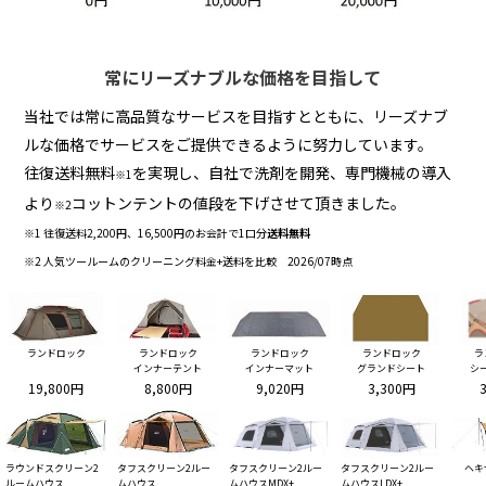
常にリーズナブルな価格を目指して
当社では常に高品質なサービスを目指すとともに、リーズナブ
ルな価格でサービスをご提供できるように努力しています。
往復送料無料
を実現し、自社で洗剤を開発、専門機械の導入
※1
より
コットンテントの値段を下げさせて頂きました。
※2
※1 往復送料2,200円、16,500円のお会計で1口分
送料無料
※2 人気ツールームのクリーニング料金+送料を比較 2026/07時点
ランドロック
ランドロック
ランドロック
ランドロック
ラ
インナーテント
インナーマット
グランドシート
シ
19,800円
8,800円
9,020円
3,300円
ラウンドスクリーン2
タフスクリーン2ルー
タフスクリーン2ルー
タフスクリーン2ルー
ヘキ
ルームハウス
ムハウス
ムハウスMDX+
ムハウスLDX+