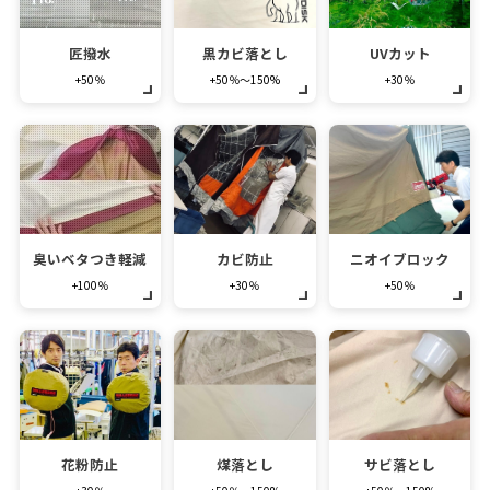
匠撥水
黒カビ落とし
UVカット
+50％
+50％～150%
+30％
臭いベタつき軽減
カビ防止
ニオイブロック
+100％
+30％
+50％
花粉防止
煤落とし
サビ落とし