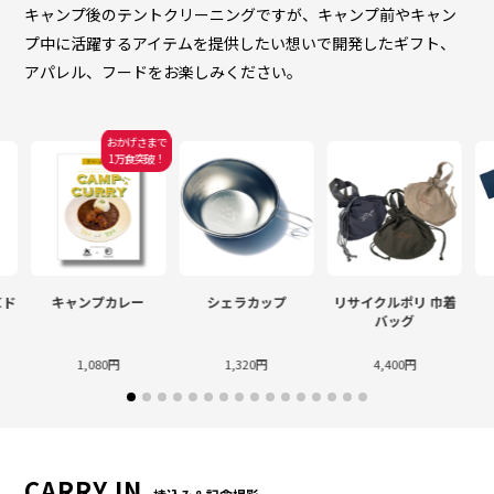
キャンプ後のテントクリーニングですが、キャンプ前やキャン
プ中に活躍するアイテムを提供したい想いで開発したギフト、
アパレル、フードをお楽しみください。
おかげさまで
1万食突破！
＜ド
キャンプカレー
シェラカップ
リサイクルポリ 巾着
バッグ
1,080円
1,320円
4,400円
CARRY IN