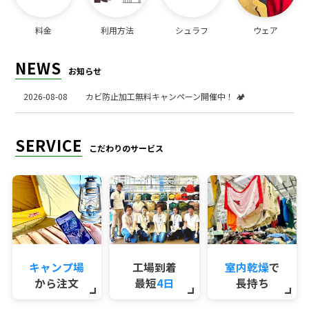
料金
利用方法
シュラフ
ウェア
NEWS
お知らせ
2026-08-08
カビ防止加工無料キャンペーン開催中！ 🏕️
SERVICE
こだわりのサービス
キャンプ場
工場到着
室内乾燥
で
から注文
最短
4日
長持ち