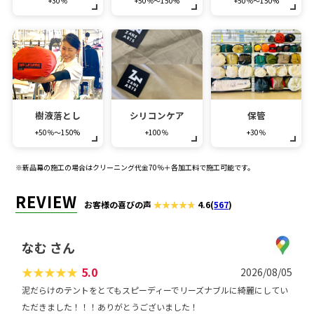
+30％
+50％～150%
+50％～150%
樹液落とし
シリコンケア
保管
+50％～150%
+100％
+30％
※新品幕の施工の場合はクリーニング代金70％＋各加工料で施工可能です。
REVIEW
お客様の喜びの声
4.6
(
567
)
なむ さん
★
★
★
★
★
5.0
2026/08/05
泥だらけのテントをとてもスピーディーでリーズナブルに綺麗にしてい
ただきました！！！ありがとうございました！