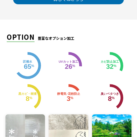
OPTION
豊富なオプション加工
匠撥水
UVカット加工
カビ防止加工
65
26
32
%
%
%
黒カビ・樹液
静電気･花粉防止
臭いベタつき
8
3
8
%
%
%