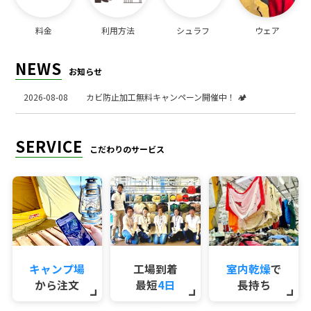
料金
利用方法
シュラフ
ウェア
NEWS
お知らせ
2026-08-08
カビ防止加工無料キャンペーン開催中！ 🏕️
SERVICE
こだわりのサービス
キャンプ場
工場到着
室内乾燥
で
から注文
最短
4日
長持ち