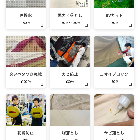
匠撥水
黒カビ落とし
UVカット
+50％
+50％～150%
+30％
臭いベタつき軽減
カビ防止
ニオイブロック
+100％
+30％
+50％
花粉防止
煤落とし
サビ落とし