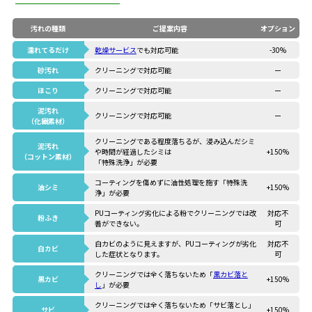
汚れの種類
ご提案内容
オプション
濡れてるだけ
乾燥サービス
でも対応可能
-30%
砂汚れ
クリーニングで対応可能
ー
ほこり
クリーニングで対応可能
ー
泥汚れ
クリーニングで対応可能
ー
（化繊素材）
クリーニングである程度落ちるが、浸み込んだシミ
泥汚れ
や時間が経過したシミは
+150%
（コットン素材）
「特殊洗浄」が必要
コーティングを傷めずに油性処理を施す「特殊洗
油シミ
+150%
浄」が必要
PUコーティング劣化による粉でクリーニングでは改
対応不
粉ふき
善ができない。
可
白カビのように見えますが、PUコーティングが劣化
対応不
白カビ
した症状となります。
可
クリーニングでは全く落ちないため「
黒カビ落と
黒カビ
+150%
し
」が必要
クリーニングでは全く落ちないため「サビ落とし」
サビ
+150%