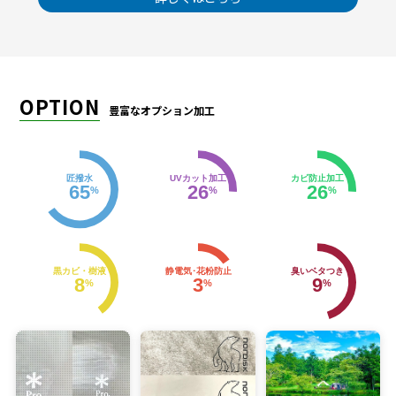
OPTION
豊富なオプション加工
匠撥水
UVカット加工
カビ防止加工
65
26
26
%
%
%
黒カビ・樹液
静電気･花粉防止
臭いベタつき
8
3
9
%
%
%