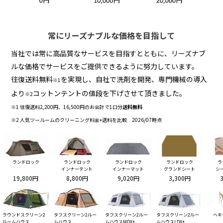
常にリーズナブルな価格を目指して
当社では常に高品質なサービスを目指すとともに、リーズナブ
ルな価格でサービスをご提供できるように努力しています。
往復送料無料
を実現し、自社で洗剤を開発、専門機械の導入
※1
より
コットンテントの値段を下げさせて頂きました。
※2
※1 往復送料2,200円、16,500円のお会計で1口分
送料無料
※2 人気ツールームのクリーニング料金+送料を比較 2026/07時点
ランドロック
ランドロック
ランドロック
ランドロック
ラ
インナーテント
インナーマット
グランドシート
シ
19,800円
8,800円
9,020円
3,300円
ラウンドスクリーン2
タフスクリーン2ルー
タフスクリーン2ルー
タフスクリーン2ルー
ヘキ
ルームハウス
ムハウス
ムハウスMDX+
ムハウスLDX+