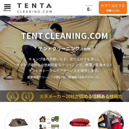
今すぐ注文する
POINT
0
Menu
納期は18日
TENT CLEANING.COM
テントクリーニング.com
キャンプ後の手間いらず、泥だらけでも安心。
キャンプ場からの依頼可能なクリーニング、修理、匠撥水など
テントのトータルケアサービスを提供します。
国家資格クリーニング師12名、修理職人8名がサポート。
大手メーカー20社が認める信頼ある技術力