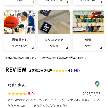
+30％
+50％～150%
+50％～150%
樹液落とし
シリコンケア
保管
+50％～150%
+100％
+30％
※新品幕の施工の場合はクリーニング代金70％＋各加工料で施工可能です。
REVIEW
お客様の喜びの声
4.6
(
568
)
なむ さん
★
★
★
★
★
5.0
2026/08/05
泥だらけのテントをとてもスピーディーでリーズナブルに綺麗にしてい
ただきました！！！ありがとうございました！