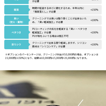
が必要
時間が経過するほどに硬化するため、半年以内に
樹液
+150%
「樹液落とし」が必要
臭い
クリーニングでは臭いは取り除くことが出来ないた
+100%
（焚火・動物）
め、「臭い軽減加工」が必要
PUコーティングの劣化を軽減する「臭い・ベタつき
ベタつき
軽減加工」が必要
+100%
PUが粉をふいてる場合は施工不可
クリーニングで出来る限り軽減しますが、シリコン
折りシワ
+100%
素材は「シリコンケア」が必要
※オプションのパーセンテージは、クリーニング料金が10,000円の場合、オプションは
15,000円(+150%)となり、総額は10,000円+15,000円=25,000円になります。