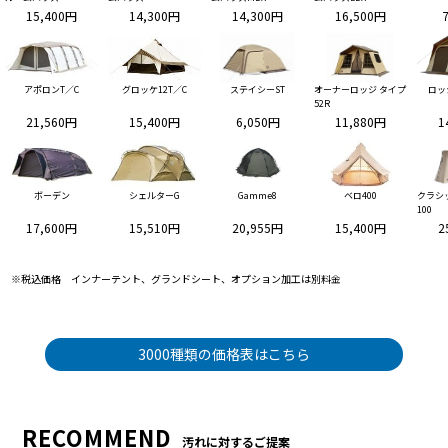
15,400円
14,300円
14,300円
16,500円
アポロンT／C
グロッケ12T／C
ステイシーST
オーナーロッジ タイプ
ロッ
52R
21,560円
15,400円
6,050円
11,880円
1
ボーデン
シェルターG
Gamme8
ベロ400
クラシ
100
17,600円
15,510円
20,955円
15,400円
2
※税込価格 インナーテント、グランドシート、オプション加工は別料金
3000種類の価格表はこちら
RECOMMEND
汚れに対するご提案