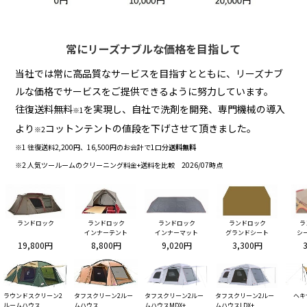
常にリーズナブルな価格を目指して
当社では常に高品質なサービスを目指すとともに、リーズナブ
ルな価格でサービスをご提供できるように努力しています。
往復送料無料
を実現し、自社で洗剤を開発、専門機械の導入
※1
より
コットンテントの値段を下げさせて頂きました。
※2
※1 往復送料2,200円、16,500円のお会計で1口分
送料無料
※2 人気ツールームのクリーニング料金+送料を比較 2026/07時点
ランドロック
ランドロック
ランドロック
ランドロック
ラ
インナーテント
インナーマット
グランドシート
シ
19,800円
8,800円
9,020円
3,300円
ラウンドスクリーン2
タフスクリーン2ルー
タフスクリーン2ルー
タフスクリーン2ルー
ヘキ
ルームハウス
ムハウス
ムハウスMDX+
ムハウスLDX+