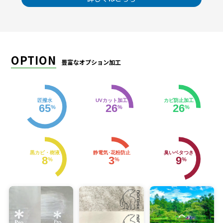
OPTION
豊富なオプション加工
匠撥水
UVカット加工
カビ防止加工
65
26
26
%
%
%
黒カビ・樹液
静電気･花粉防止
臭いベタつき
8
3
9
%
%
%