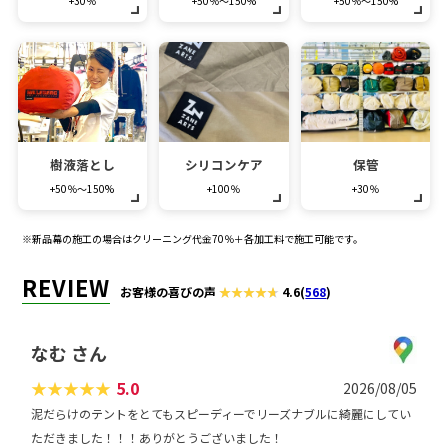
+30％
+50％～150%
+50％～150%
樹液落とし
シリコンケア
保管
+50％～150%
+100％
+30％
※新品幕の施工の場合はクリーニング代金70％＋各加工料で施工可能です。
REVIEW
お客様の喜びの声
4.6
(
568
)
なむ さん
★
★
★
★
★
5.0
2026/08/05
泥だらけのテントをとてもスピーディーでリーズナブルに綺麗にしてい
ただきました！！！ありがとうございました！