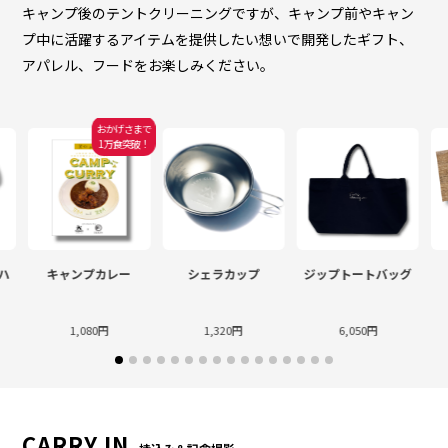
キャンプ後のテントクリーニングですが、キャンプ前やキャン
プ中に活躍するアイテムを提供したい想いで開発したギフト、
アパレル、フードをお楽しみください。
おかげさまで
1万食突破！
ハ
キャンプカレー
シェラカップ
ジップトートバッグ
1,080円
1,320円
6,050円
CARRY IN