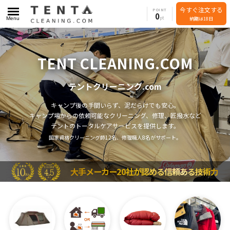
今すぐ注文する
POINT
0
Menu
納期は18日
TENT CLEANING.COM
テントクリーニング.com
キャンプ後の手間いらず、泥だらけでも安心。
キャンプ場からの依頼可能なクリーニング、修理、匠撥水など
テントのトータルケアサービスを提供します。
国家資格クリーニング師12名、修理職人8名がサポート。
大手メーカー20社が認める信頼ある技術力