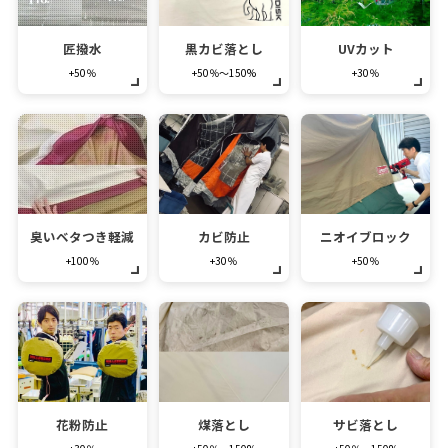
匠撥水
黒カビ落とし
UVカット
+50％
+50％～150%
+30％
臭いベタつき軽減
カビ防止
ニオイブロック
+100％
+30％
+50％
花粉防止
煤落とし
サビ落とし