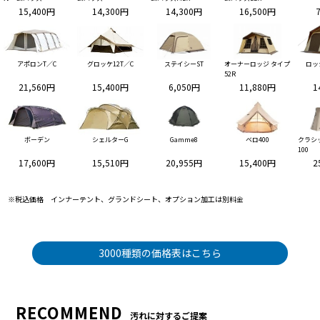
15,400円
14,300円
14,300円
16,500円
アポロンT／C
グロッケ12T／C
ステイシーST
オーナーロッジ タイプ
ロッ
52R
21,560円
15,400円
6,050円
11,880円
1
ボーデン
シェルターG
Gamme8
ベロ400
クラシ
100
17,600円
15,510円
20,955円
15,400円
2
※税込価格 インナーテント、グランドシート、オプション加工は別料金
3000種類の価格表はこちら
RECOMMEND
汚れに対するご提案