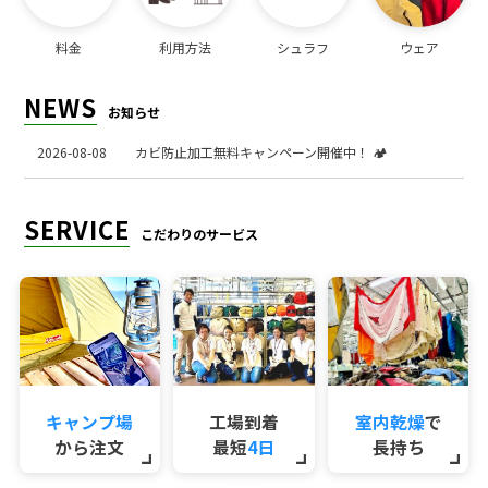
料金
利用方法
シュラフ
ウェア
NEWS
お知らせ
2026-08-08
カビ防止加工無料キャンペーン開催中！ 🏕️
SERVICE
こだわりのサービス
キャンプ場
工場到着
室内乾燥
で
から注文
最短
4日
長持ち