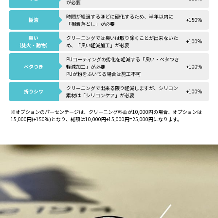
が必要
時間が経過するほどに硬化するため、半年以内に
樹液
+150%
「樹液落とし」が必要
臭い
クリーニングでは臭いは取り除くことが出来ないた
+100%
（焚火・動物）
め、「臭い軽減加工」が必要
PUコーティングの劣化を軽減する「臭い・ベタつき
ベタつき
軽減加工」が必要
+100%
PUが粉をふいてる場合は施工不可
クリーニングで出来る限り軽減しますが、シリコン
折りシワ
+100%
素材は「シリコンケア」が必要
※オプションのパーセンテージは、クリーニング料金が10,000円の場合、オプションは
15,000円(+150%)となり、総額は10,000円+15,000円=25,000円になります。