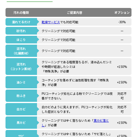
汚れの種類
ご提案内容
オプション
濡れてるだけ
乾燥サービス
でも対応可能
-30%
砂汚れ
クリーニングで対応可能
ー
ほこり
クリーニングで対応可能
ー
泥汚れ
クリーニングで対応可能
ー
（化繊素材）
クリーニングである程度落ちるが、浸み込んだシミ
泥汚れ
や時間が経過したシミは
+150%
（コットン素材）
「特殊洗浄」が必要
コーティングを傷めずに油性処理を施す「特殊洗
油シミ
+150%
浄」が必要
PUコーティング劣化による粉でクリーニングでは改
対応不
粉ふき
善ができない。
可
白カビのように見えますが、PUコーティングが劣化
対応不
白カビ
した症状となります。
可
クリーニングでは全く落ちないため「
黒カビ落と
黒カビ
+150%
し
」が必要
クリーニングでは全く落ちないため「サビ落とし」
サビ
+150%