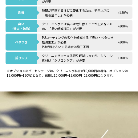
が必要
時間が経過するほどに硬化するため、半年以内に
樹液
+150%
「樹液落とし」が必要
臭い
クリーニングでは臭いは取り除くことが出来ないた
+100%
（焚火・動物）
め、「臭い軽減加工」が必要
PUコーティングの劣化を軽減する「臭い・ベタつき
ベタつき
軽減加工」が必要
+100%
PUが粉をふいてる場合は施工不可
クリーニングで出来る限り軽減しますが、シリコン
折りシワ
+100%
素材は「シリコンケア」が必要
※オプションのパーセンテージは、クリーニング料金が10,000円の場合、オプションは
15,000円(+150%)となり、総額は10,000円+15,000円=25,000円になります。