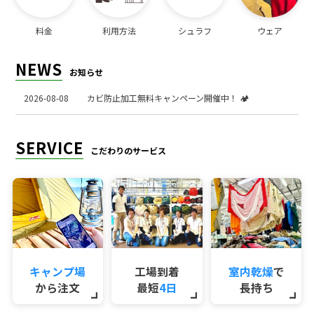
料金
利用方法
シュラフ
ウェア
NEWS
お知らせ
2026-08-08
カビ防止加工無料キャンペーン開催中！ 🏕️
SERVICE
こだわりのサービス
キャンプ場
工場到着
室内乾燥
で
から注文
最短
4日
長持ち