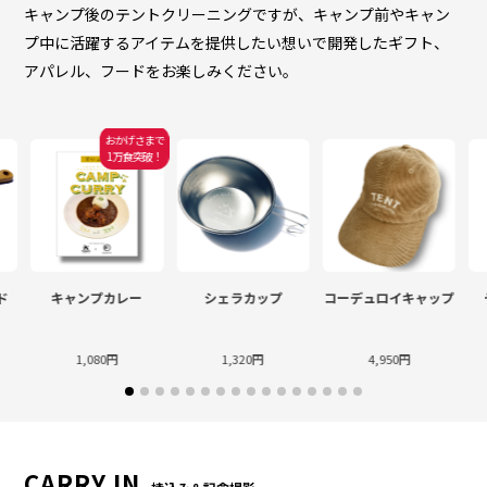
キャンプ後のテントクリーニングですが、キャンプ前やキャン
プ中に活躍するアイテムを提供したい想いで開発したギフト、
アパレル、フードをお楽しみください。
おかげさまで
1万食突破！
ド
キャンプカレー
シェラカップ
コーデュロイキャップ
1,080円
1,320円
4,950円
CARRY IN