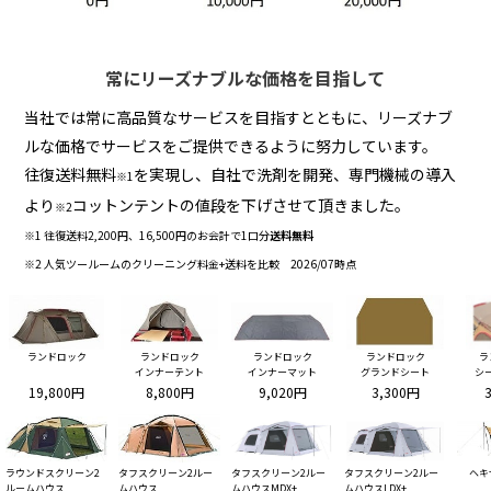
常にリーズナブルな価格を目指して
当社では常に高品質なサービスを目指すとともに、リーズナブ
ルな価格でサービスをご提供できるように努力しています。
往復送料無料
を実現し、自社で洗剤を開発、専門機械の導入
※1
より
コットンテントの値段を下げさせて頂きました。
※2
※1 往復送料2,200円、16,500円のお会計で1口分
送料無料
※2 人気ツールームのクリーニング料金+送料を比較 2026/07時点
ランドロック
ランドロック
ランドロック
ランドロック
ラ
インナーテント
インナーマット
グランドシート
シ
19,800円
8,800円
9,020円
3,300円
ラウンドスクリーン2
タフスクリーン2ルー
タフスクリーン2ルー
タフスクリーン2ルー
ヘキ
ルームハウス
ムハウス
ムハウスMDX+
ムハウスLDX+