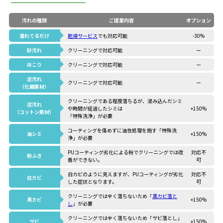
汚れの種類
ご提案内容
オプション
濡れてるだけ
乾燥サービス
でも対応可能
-30%
砂汚れ
クリーニングで対応可能
ー
ほこり
クリーニングで対応可能
ー
泥汚れ
クリーニングで対応可能
ー
（化繊素材）
クリーニングである程度落ちるが、浸み込んだシミ
泥汚れ
や時間が経過したシミは
+150%
（コットン素材）
「特殊洗浄」が必要
コーティングを傷めずに油性処理を施す「特殊洗
油シミ
+150%
浄」が必要
PUコーティング劣化による粉でクリーニングでは改
対応不
粉ふき
善ができない。
可
白カビのように見えますが、PUコーティングが劣化
対応不
白カビ
した症状となります。
可
クリーニングでは全く落ちないため「
黒カビ落と
黒カビ
+150%
し
」が必要
クリーニングでは全く落ちないため「サビ落とし」
サビ
+150%