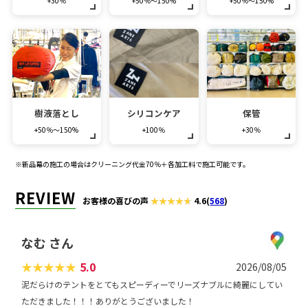
+30％
+50％～150%
+50％～150%
樹液落とし
シリコンケア
保管
+50％～150%
+100％
+30％
※新品幕の施工の場合はクリーニング代金70％＋各加工料で施工可能です。
REVIEW
お客様の喜びの声
4.6
(
568
)
なむ さん
★
★
★
★
★
5.0
2026/08/05
泥だらけのテントをとてもスピーディーでリーズナブルに綺麗にしてい
ただきました！！！ありがとうございました！