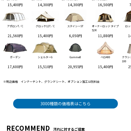
15,400円
14,300円
14,300円
16,500円
アポロンT／C
グロッケ12T／C
ステイシーST
オーナーロッジ タイプ
ロッ
52R
21,560円
15,400円
6,050円
11,880円
1
ボーデン
シェルターG
Gamme8
ベロ400
クラシ
100
17,600円
15,510円
20,955円
15,400円
2
※税込価格 インナーテント、グランドシート、オプション加工は別料金
3000種類の価格表はこちら
RECOMMEND
汚れに対するご提案