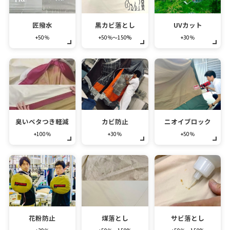
匠撥水
黒カビ落とし
UVカット
+50％
+50％～150%
+30％
臭いベタつき軽減
カビ防止
ニオイブロック
+100％
+30％
+50％
花粉防止
煤落とし
サビ落とし