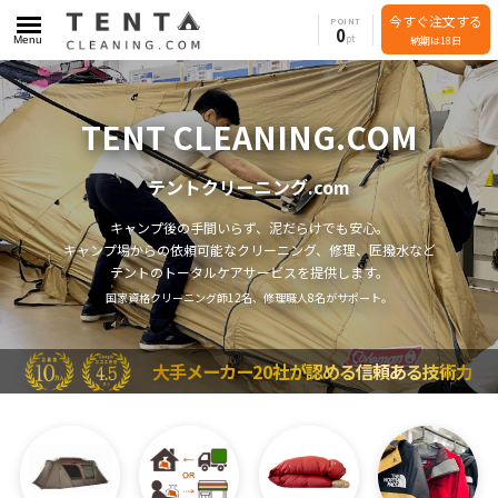
今すぐ注文する
POINT
0
Menu
納期は18日
TENT CLEANING.COM
テントクリーニング.com
キャンプ後の手間いらず、泥だらけでも安心。
キャンプ場からの依頼可能なクリーニング、修理、匠撥水など
テントのトータルケアサービスを提供します。
国家資格クリーニング師12名、修理職人8名がサポート。
大手メーカー20社が認める信頼ある技術力