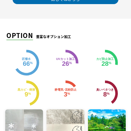
OPTION
豊富なオプション加工
匠撥水
UVカット加工
カビ防止加工
66
26
28
%
%
%
黒カビ・樹液
静電気･花粉防止
臭いベタつき
9
3
8
%
%
%