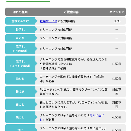
汚れの種類
ご提案内容
オプション
濡れてるだけ
乾燥サービス
でも対応可能
-30%
砂汚れ
クリーニングで対応可能
ー
ほこり
クリーニングで対応可能
ー
泥汚れ
クリーニングで対応可能
ー
（化繊素材）
クリーニングである程度落ちるが、浸み込んだシミ
泥汚れ
や時間が経過したシミは
+150%
（コットン素材）
「特殊洗浄」が必要
コーティングを傷めずに油性処理を施す「特殊洗
油シミ
+150%
浄」が必要
PUコーティング劣化による粉でクリーニングでは改
対応不
粉ふき
善ができない。
可
白カビのように見えますが、PUコーティングが劣化
対応不
白カビ
した症状となります。
可
クリーニングでは全く落ちないため「
黒カビ落と
黒カビ
+150%
し
」が必要
クリーニングでは全く落ちないため「サビ落とし」
サビ
+150%