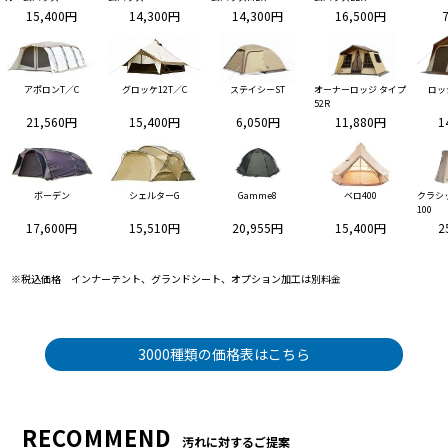
15,400円
14,300円
14,300円
16,500円
アポロンT／C
グロッケ12T／C
ステイシーST
オーナーロッジ タイプ
ロッ
52R
21,560円
15,400円
6,050円
11,880円
1
ボーデン
シェルターG
Gamme8
ベロ400
クラシ
100
17,600円
15,510円
20,955円
15,400円
2
※税込価格 インナーテント、グランドシート、オプション加工は別料金
3000種類の価格表はこちら
RECOMMEND
汚れに対するご提案