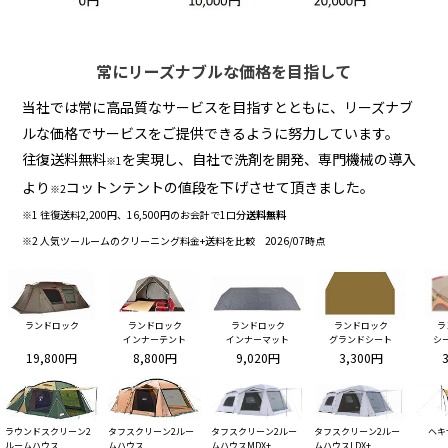
常にリーズナブルな価格を目指して
当社では常に高品質なサービスを目指すとともに、リーズナブ
ルな価格でサービスをご提供できるように努力しています。
往復送料無料
を実現し、自社で洗剤を開発、専門機械の導入
※1
より
コットンテントの値段を下げさせて頂きました。
※2
※1 往復送料2,200円、16,500円のお会計で1口分
送料無料
※2 人気ツールームのクリーニング料金+送料を比較 2026/07時点
ランドロック
ランドロック
ランドロック
ランドロック
ラ
インナーテント
インナーマット
グランドシート
シ
19,800円
8,800円
9,020円
3,300円
ラウンドスクリーン2
タフスクリーン2ルー
タフスクリーン2ルー
タフスクリーン2ルー
ヘキ
ルームハウス
ムハウス
ムハウスMDX+
ムハウスLDX+