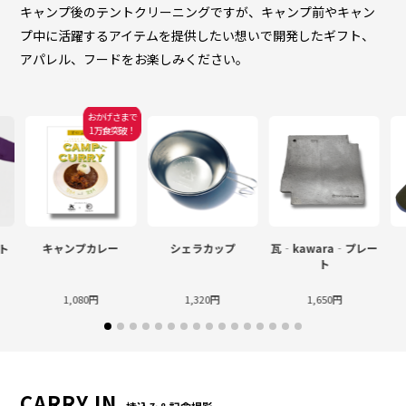
キャンプ後のテントクリーニングですが、キャンプ前やキャン
プ中に活躍するアイテムを提供したい想いで開発したギフト、
アパレル、フードをお楽しみください。
おかげさまで
1万食突破！
ト
キャンプカレー
シェラカップ
瓦‐kawara‐プレー
ト
1,080円
1,320円
1,650円
CARRY IN