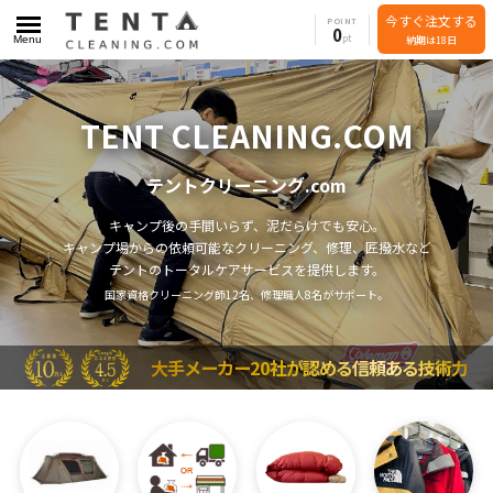
今すぐ注文する
POINT
0
Menu
納期は18日
TENT CLEANING.COM
テントクリーニング.com
キャンプ後の手間いらず、泥だらけでも安心。
キャンプ場からの依頼可能なクリーニング、修理、匠撥水など
テントのトータルケアサービスを提供します。
国家資格クリーニング師12名、修理職人8名がサポート。
大手メーカー20社が認める信頼ある技術力