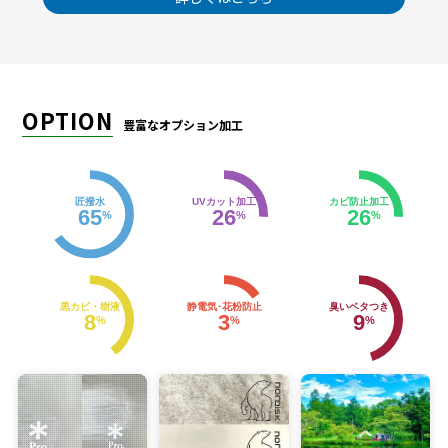
OPTION
豊富なオプション加工
匠撥水
UVカット加工
カビ防止加工
65
26
26
%
%
%
黒カビ・樹液
静電気･花粉防止
臭いベタつき
8
3
9
%
%
%