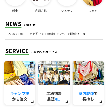
料金
利用方法
シュラフ
ウェア
NEWS
お知らせ
2026-08-08
カビ防止加工無料キャンペーン開催中！ 🏕️
SERVICE
こだわりのサービス
キャンプ場
工場到着
室内乾燥
で
から注文
最短
4日
長持ち