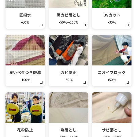
匠撥水
黒カビ落とし
UVカット
+50％
+50％～150%
+30％
臭いベタつき軽減
カビ防止
ニオイブロック
+100％
+30％
+50％
花粉防止
煤落とし
サビ落とし