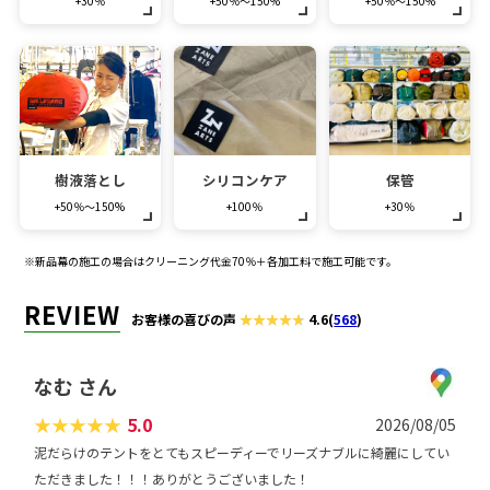
+30％
+50％～150%
+50％～150%
樹液落とし
シリコンケア
保管
+50％～150%
+100％
+30％
※新品幕の施工の場合はクリーニング代金70％＋各加工料で施工可能です。
REVIEW
お客様の喜びの声
4.6
(
568
)
なむ さん
★
★
★
★
★
5.0
2026/08/05
泥だらけのテントをとてもスピーディーでリーズナブルに綺麗にしてい
ただきました！！！ありがとうございました！