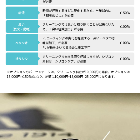
が必要
時間が経過するほどに硬化するため、半年以内に
樹液
+150%
「樹液落とし」が必要
臭い
クリーニングでは臭いは取り除くことが出来ないた
+100%
（焚火・動物）
め、「臭い軽減加工」が必要
PUコーティングの劣化を軽減する「臭い・ベタつき
ベタつき
軽減加工」が必要
+100%
PUが粉をふいてる場合は施工不可
クリーニングで出来る限り軽減しますが、シリコン
折りシワ
+100%
素材は「シリコンケア」が必要
※オプションのパーセンテージは、クリーニング料金が10,000円の場合、オプションは
15,000円(+150%)となり、総額は10,000円+15,000円=25,000円になります。