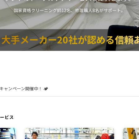
国家資格クリーニング師12名、修理職人8名がサポート。
大手メーカー20社が認める信頼
ャンペーン開催中！ 🏕️
ービス