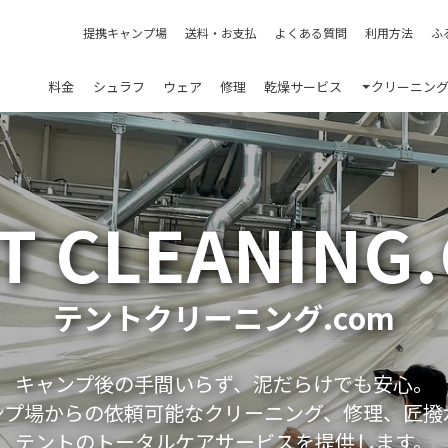
提携キャンプ場
送料・お支払
よくある質問
利用方法
ふ
料金
シュラフ
ウェア
修理
乾燥サービス
クリーニン
T CLEANING
テントクリーニング.com
キャンプ後の手間いらず、泥だらけでも安心。
ンプ場からの依頼可能なクリーニング、修理、匠撥
テントのトータルケアサービスを提供します。