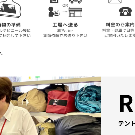
い。
R
テン