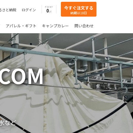
今すぐ注文する
POINT
るさと納税
ログイン
0
納期は18日
グ
アパレル・ギフト
キャンプカレー
問い合わせ
.COM
水など