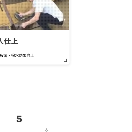
人仕上
殺菌・撥水効果向上