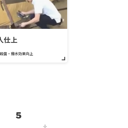
人仕上
殺菌・撥水効果向上