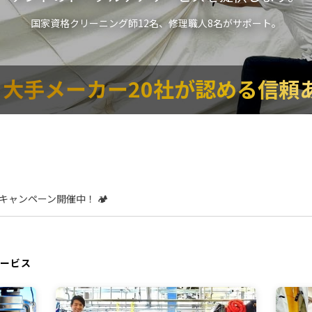
国家資格クリーニング師12名、修理職人8名がサポート。
大手メーカー20社が認める信頼
ャンペーン開催中！ 🏕️
ービス