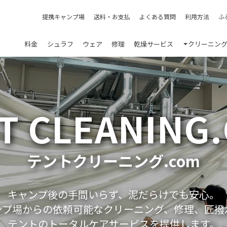
提携キャンプ場
送料・お支払
よくある質問
利用方法
ふ
料金
シュラフ
ウェア
修理
乾燥サービス
クリーニン
T CLEANING
テントクリーニング.com
キャンプ後の手間いらず、泥だらけでも安心。
ンプ場からの依頼可能なクリーニング、修理、匠撥
テントのトータルケアサービスを提供します。