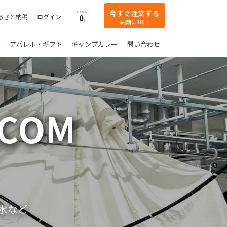
今すぐ注文する
POINT
るさと納税
ログイン
0
納期は18日
グ
アパレル・ギフト
キャンプカレー
問い合わせ
.COM
水など