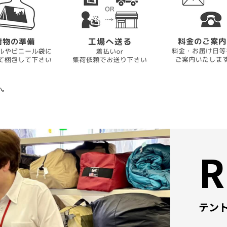
い。
R
テン