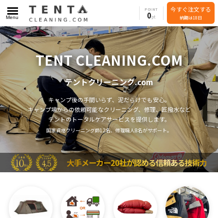
今すぐ注文する
POINT
0
Menu
納期は18日
TENT CLEANING.COM
テントクリーニング.com
キャンプ後の手間いらず、泥だらけでも安心。
キャンプ場からの依頼可能なクリーニング、修理、匠撥水など
テントのトータルケアサービスを提供します。
国家資格クリーニング師12名、修理職人8名がサポート。
大手メーカー20社が認める信頼ある技術力