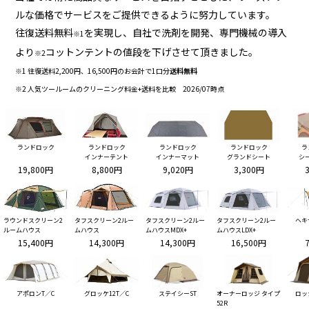
ルな価格でサービスをご提供できるように努力しています。
往復送料無料
を実現し、自社で洗剤を開発、専門機械の導入
※1
より
コットンテントの値段を下げさせて頂きました。
※2
※1 往復送料2,200円、16,500円のお会計で1口分
送料無料
※2 人気ツールームのクリーニング料金+送料を比較 2026/07時点
ランドロック
ランドロック
ランドロック
ランドロック
ラ
インナーテント
インナーマット
グランドシート
シ
19,800円
8,800円
9,020円
3,300円
ラウンドスクリーン2
タフスクリーン2ルー
タフスクリーン2ルー
タフスクリーン2ルー
ヘキ
ルームハウス
ムハウス
ムハウスMDX+
ムハウスLDX+
15,400円
14,300円
14,300円
16,500円
アポロンT／C
グロッケ12T／C
ステイシーST
オーナーロッジ タイプ
ロッ
52R