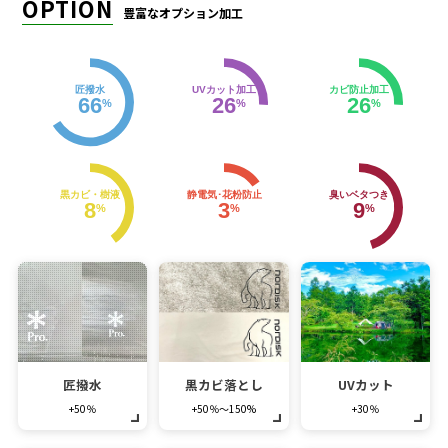
OPTION
豊富なオプション加工
匠撥水
UVカット加工
カビ防止加工
66
26
26
%
%
%
黒カビ・樹液
静電気･花粉防止
臭いベタつき
8
3
9
%
%
%
匠撥水
黒カビ落とし
UVカット
+50％
+50％～150%
+30％