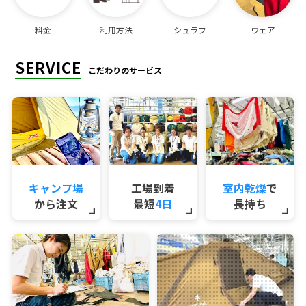
料金
利用方法
シュラフ
ウェア
SERVICE
こだわりのサービス
キャンプ場
工場到着
室内乾燥
で
から注文
最短
4日
長持ち