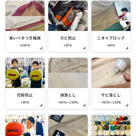
臭いベタつき軽減
カビ防止
ニオイブロック
+100％
+30％
+50％
花粉防止
煤落とし
サビ落とし
+30％
+50％～150%
+50％～150%