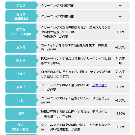
ほこり
クリーニングで対応可能
ー
泥汚れ
クリーニングで対応可能
ー
（化繊素材）
クリーニングである程度落ちるが、浸み込んだシミ
泥汚れ
や時間が経過したシミは
+150%
（コットン素材）
「特殊洗浄」が必要
コーティングを傷めずに油性処理を施す「特殊洗
油シミ
+150%
浄」が必要
PUコーティング劣化による粉でクリーニングでは改
対応不
粉ふき
善ができない。
可
白カビのように見えますが、PUコーティングが劣化
対応不
白カビ
した症状となります。
可
クリーニングでは全く落ちないため「
黒カビ落と
黒カビ
+150%
し
」が必要
クリーニングでは全く落ちないため「サビ落とし」
サビ
+150%
が必要
時間が経過するほどに硬化するため、半年以内に
樹液
+150%
「樹液落とし」が必要
臭い
クリーニングでは臭いは取り除くことが出来ないた
+100%
（焚火・動物）
め、「臭い軽減加工」が必要