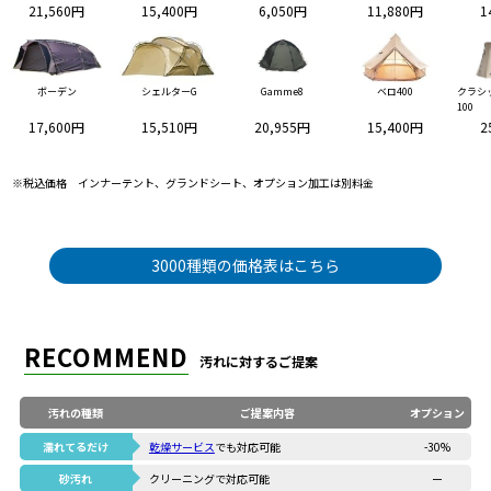
21,560円
15,400円
6,050円
11,880円
1
ボーデン
シェルターG
Gamme8
ベロ400
クラシ
100
17,600円
15,510円
20,955円
15,400円
2
※税込価格 インナーテント、グランドシート、オプション加工は別料金
3000種類の価格表はこちら
RECOMMEND
汚れに対するご提案
汚れの種類
ご提案内容
オプション
濡れてるだけ
乾燥サービス
でも対応可能
-30%
砂汚れ
クリーニングで対応可能
ー