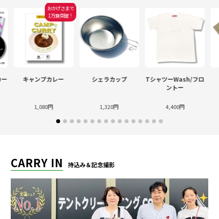
おかげさまで
1万食突破！
カー
キャンプカレー
シェラカップ
TシャツーWash/フロ
ントー
1,080円
1,320円
4,400円
CARRY IN
持込み＆記念撮影