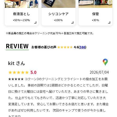
樹液落とし
シリコンケア
保管
+50％～150%
+100％
+30％
※新品幕の施工の場合はクリーニング代金70％＋各加工料で施工可能です。
REVIEW
お客様の喜びの声
4.6
(
566
)
kit さん
★
★
★
★
★
5.0
2026/07/04
★★★★★ コクーン3のクリーニングとフライシートの撥水加工をお願
いしました。 事前の説明では2週間ほどかかるとのことでしたが、日曜
日に預けて火曜日には自宅へ届けていただき、あまりの早さに驚きまし
た。 仕上がりもとてもきれいで、迅速かつ丁寧に対応していただき大
変満足しています。 安心してお願いできるお店だと思います。また機会
があればぜひ利用したいです。 次回のキャンプで使うのが今から楽し
みです😊