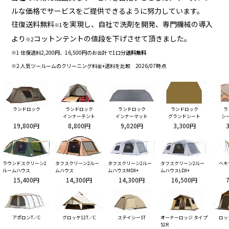
ルな価格でサービスをご提供できるように努力しています。
往復送料無料
を実現し、自社で洗剤を開発、専門機械の導入
※1
より
コットンテントの値段を下げさせて頂きました。
※2
※1 往復送料2,200円、16,500円のお会計で1口分
送料無料
※2 人気ツールームのクリーニング料金+送料を比較 2026/07時点
ランドロック
ランドロック
ランドロック
ランドロック
ラ
インナーテント
インナーマット
グランドシート
シ
19,800円
8,800円
9,020円
3,300円
ラウンドスクリーン2
タフスクリーン2ルー
タフスクリーン2ルー
タフスクリーン2ルー
ヘキ
ルームハウス
ムハウス
ムハウスMDX+
ムハウスLDX+
15,400円
14,300円
14,300円
16,500円
アポロンT／C
グロッケ12T／C
ステイシーST
オーナーロッジ タイプ
ロッ
52R