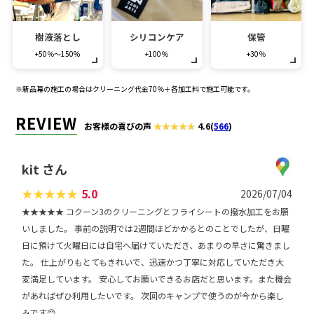
樹液落とし
シリコンケア
保管
+50％～150%
+100％
+30％
※新品幕の施工の場合はクリーニング代金70％＋各加工料で施工可能です。
REVIEW
お客様の喜びの声
4.6
(
566
)
kit さん
★
★
★
★
★
5.0
2026/07/04
★★★★★ コクーン3のクリーニングとフライシートの撥水加工をお願
いしました。 事前の説明では2週間ほどかかるとのことでしたが、日曜
日に預けて火曜日には自宅へ届けていただき、あまりの早さに驚きまし
た。 仕上がりもとてもきれいで、迅速かつ丁寧に対応していただき大
変満足しています。 安心してお願いできるお店だと思います。また機会
があればぜひ利用したいです。 次回のキャンプで使うのが今から楽し
みです😊