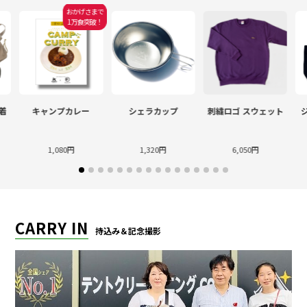
おかげさまで
1万食突破！
着
キャンプカレー
シェラカップ
刺繍ロゴ スウェット
1,080円
1,320円
6,050円
CARRY IN
持込み＆記念撮影