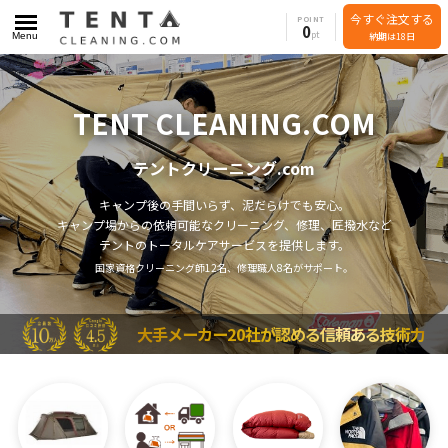
今すぐ注文する
POINT
0
Menu
納期は18日
TENT CLEANING.COM
テントクリーニング.com
キャンプ後の手間いらず、泥だらけでも安心。
キャンプ場からの依頼可能なクリーニング、修理、匠撥水など
テントのトータルケアサービスを提供します。
国家資格クリーニング師12名、修理職人8名がサポート。
大手メーカー20社が認める信頼ある技術力