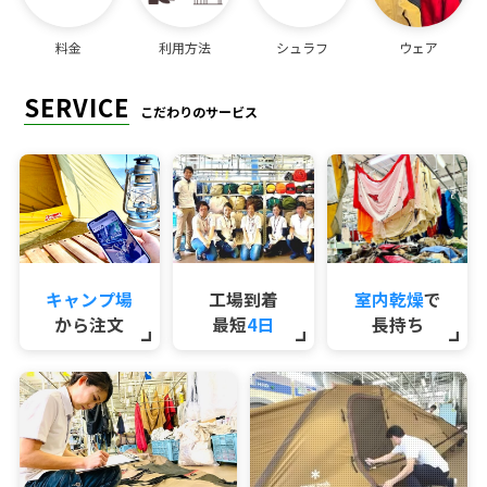
料金
利用方法
シュラフ
ウェア
SERVICE
こだわりのサービス
キャンプ場
工場到着
室内乾燥
で
から注文
最短
4日
長持ち