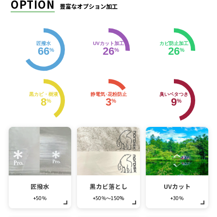
OPTION
豊富なオプション加工
匠撥水
UVカット加工
カビ防止加工
66
26
26
%
%
%
黒カビ・樹液
静電気･花粉防止
臭いベタつき
8
3
9
%
%
%
匠撥水
黒カビ落とし
UVカット
+50％
+50％～150%
+30％