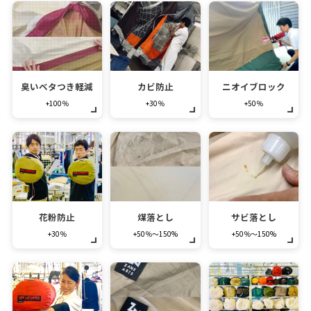
臭いベタつき軽減
カビ防止
ニオイブロック
+100％
+30％
+50％
花粉防止
煤落とし
サビ落とし
+30％
+50％～150%
+50％～150%