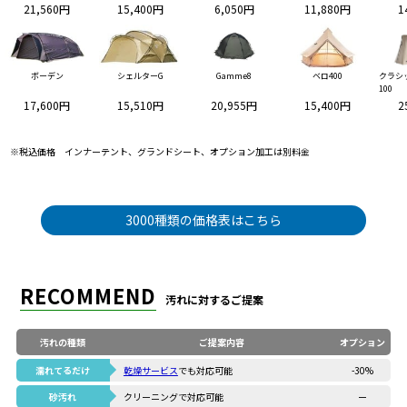
21,560円
15,400円
6,050円
11,880円
1
ボーデン
シェルターG
Gamme8
ベロ400
クラシ
100
17,600円
15,510円
20,955円
15,400円
2
※税込価格 インナーテント、グランドシート、オプション加工は別料金
3000種類の価格表はこちら
RECOMMEND
汚れに対するご提案
汚れの種類
ご提案内容
オプション
濡れてるだけ
乾燥サービス
でも対応可能
-30%
砂汚れ
クリーニングで対応可能
ー