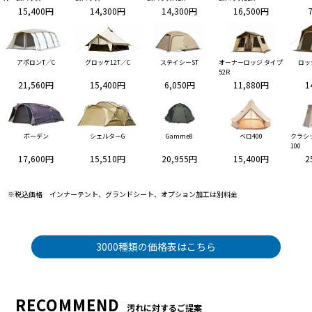
15,400円
14,300円
14,300円
16,500円
アポロンT／C
グロッケ12T／C
ステイシーST
オーナーロッジ タイプ
ロッ
52R
21,560円
15,400円
6,050円
11,880円
1
ボーデン
シェルターG
Gamme8
ベロ400
クラシ
100
17,600円
15,510円
20,955円
15,400円
2
※税込価格 インナーテント、グランドシート、オプション加工は別料金
3000種類の価格表はこちら
RECOMMEND
汚れに対するご提案