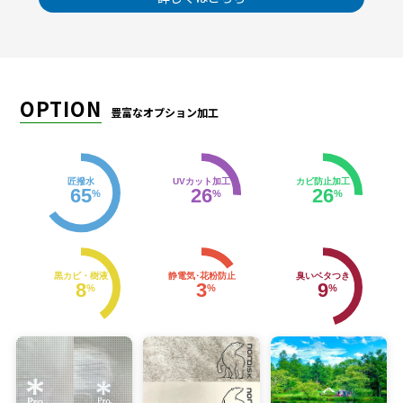
OPTION
豊富なオプション加工
匠撥水
UVカット加工
カビ防止加工
65
26
26
%
%
%
黒カビ・樹液
静電気･花粉防止
臭いベタつき
8
3
9
%
%
%