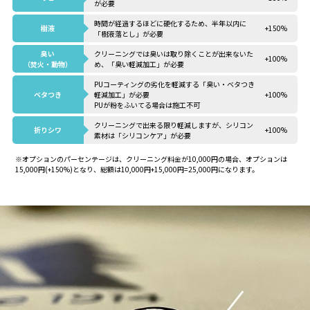
が必要
時間が経過するほどに硬化するため、半年以内に
樹液
+150%
「樹液落とし」が必要
臭い
クリーニングでは臭いは取り除くことが出来ないた
+100%
（焚火・動物）
め、「臭い軽減加工」が必要
PUコーティングの劣化を軽減する「臭い・ベタつき
ベタつき
軽減加工」が必要
+100%
PUが粉をふいてる場合は施工不可
クリーニングで出来る限り軽減しますが、シリコン
折りシワ
+100%
素材は「シリコンケア」が必要
※オプションのパーセンテージは、クリーニング料金が10,000円の場合、オプションは
15,000円(+150%)となり、総額は10,000円+15,000円=25,000円になります。