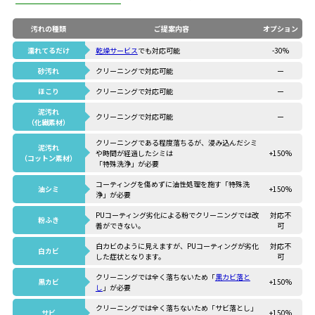
汚れの種類
ご提案内容
オプション
濡れてるだけ
乾燥サービス
でも対応可能
-30%
砂汚れ
クリーニングで対応可能
ー
ほこり
クリーニングで対応可能
ー
泥汚れ
クリーニングで対応可能
ー
（化繊素材）
クリーニングである程度落ちるが、浸み込んだシミ
泥汚れ
や時間が経過したシミは
+150%
（コットン素材）
「特殊洗浄」が必要
コーティングを傷めずに油性処理を施す「特殊洗
油シミ
+150%
浄」が必要
PUコーティング劣化による粉でクリーニングでは改
対応不
粉ふき
善ができない。
可
白カビのように見えますが、PUコーティングが劣化
対応不
白カビ
した症状となります。
可
クリーニングでは全く落ちないため「
黒カビ落と
黒カビ
+150%
し
」が必要
クリーニングでは全く落ちないため「サビ落とし」
サビ
+150%