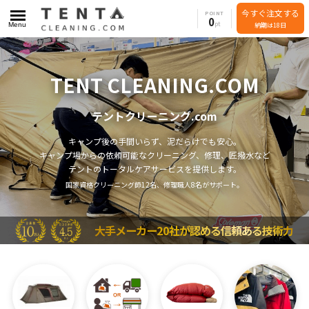
今すぐ注文する
POINT
0
Menu
納期は18日
TENT CLEANING.COM
テントクリーニング.com
キャンプ後の手間いらず、泥だらけでも安心。
キャンプ場からの依頼可能なクリーニング、修理、匠撥水など
テントのトータルケアサービスを提供します。
国家資格クリーニング師12名、修理職人8名がサポート。
大手メーカー20社が認める信頼ある技術力