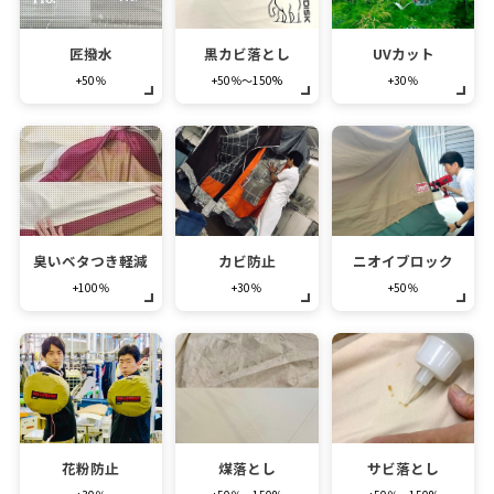
匠撥水
黒カビ落とし
UVカット
+50％
+50％～150%
+30％
臭いベタつき軽減
カビ防止
ニオイブロック
+100％
+30％
+50％
花粉防止
煤落とし
サビ落とし