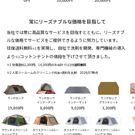
常にリーズナブルな価格を目指して
当社では常に高品質なサービスを目指すとともに、リーズナブ
ルな価格でサービスをご提供できるように努力しています。
往復送料無料
を実現し、自社で洗剤を開発、専門機械の導入
※1
より
コットンテントの値段を下げさせて頂きました。
※2
※1 往復送料2,200円、16,500円のお会計で1口分
送料無料
※2 人気ツールームのクリーニング料金+送料を比較 2026/07時点
ランドロック
ランドロック
ランドロック
ランドロック
ラ
インナーテント
インナーマット
グランドシート
シ
19,800円
8,800円
9,020円
3,300円
ラウンドスクリーン2
タフスクリーン2ルー
タフスクリーン2ルー
タフスクリーン2ルー
ヘキ
ルームハウス
ムハウス
ムハウスMDX+
ムハウスLDX+