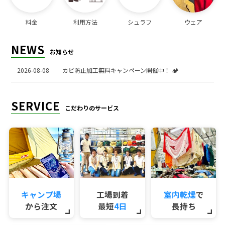
料金
利用方法
シュラフ
ウェア
NEWS
お知らせ
2026-08-08
カビ防止加工無料キャンペーン開催中！ 🏕️
SERVICE
こだわりのサービス
キャンプ場
工場到着
室内乾燥
で
から注文
最短
4日
長持ち