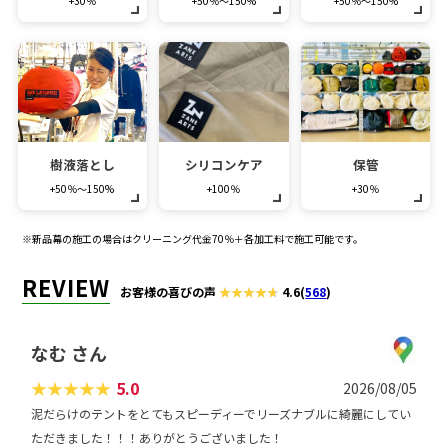
+30％
+50％～150%
+50％～150%
樹液落とし
シリコンケア
保管
+50％～150%
+100％
+30％
※新品幕の施工の場合はクリーニング代金70％＋各加工料で施工可能です。
REVIEW
お客様の喜びの声
4.6
(
568
)
なむ さん
★
★
★
★
★
5.0
2026/08/05
泥だらけのテントをとてもスピーディーでリーズナブルに綺麗にしてい
ただきました！！！ありがとうございました！