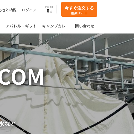
今すぐ注文する
POINT
るさと納税
ログイン
0
納期は20日
グ
アパレル・ギフト
キャンプカレー
問い合わせ
.COM
水など