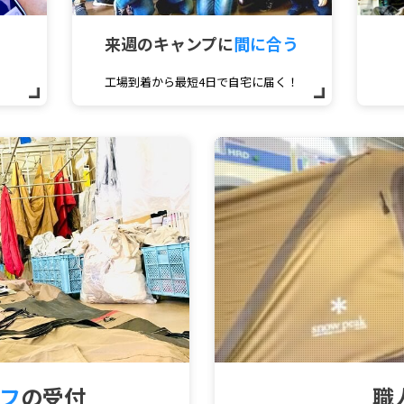
来週のキャンプに
間に合う
工場到着から最短4日で自宅に届く！
フ
の受付
職