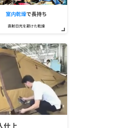
室内乾燥
で
長持ち
直射日光を避けた乾燥
人仕上