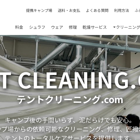
提携キャンプ場
送料・お支払
よくある質問
利用方法
ふ
料金
シュラフ
ウェア
修理
乾燥サービス
クリーニン
T CLEANING
テントクリーニング.com
キャンプ後の手間いらず、泥だらけでも安心。
ンプ場からの依頼可能なクリーニング、修理、匠撥
テントのトータルケアサービスを提供します。