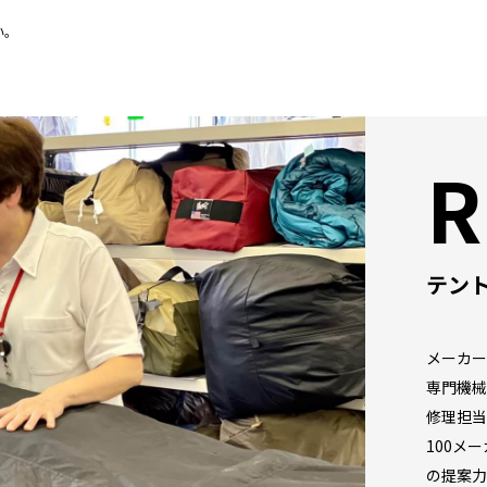
い。
R
テン
メーカー
専門機械
修理担当
100メ
の提案力