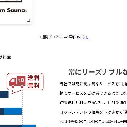
※提携プログラムの詳細は
こちら
グ料金
常にリーズナブル
当社では常に高品質なサービスを目指
格でサービスをご提供できるように努
往復送料無料
を実現し、自社で洗
※1
コットンテントの値段を下げさせて頂
※1 往復送料2,200円、16,500円のお会計で1口分
送