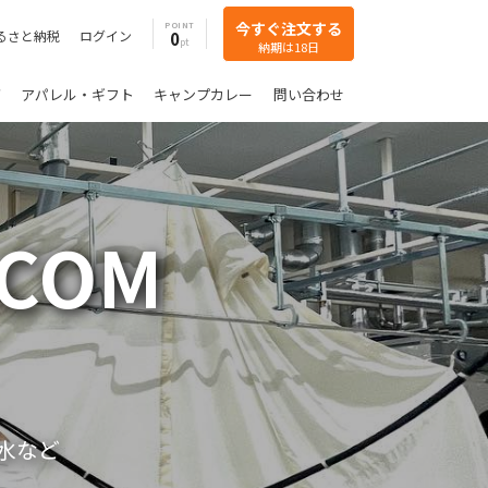
今すぐ注文する
POINT
るさと納税
ログイン
0
納期は18日
グ
アパレル・ギフト
キャンプカレー
問い合わせ
.COM
水など