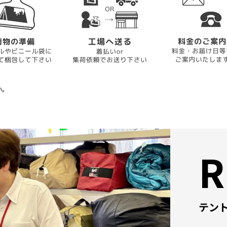
い。
R
テン