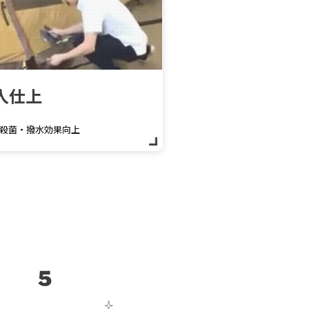
人仕上
殺菌・撥水効果向上