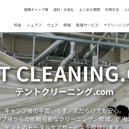
提携キャンプ場
送料・お支払
よくある質問
利用方法
ふ
料金
シュラフ
ウェア
修理
乾燥サービス
クリーニン
T CLEANING
テントクリーニング.com
キャンプ後の手間いらず、泥だらけでも安心。
ンプ場からの依頼可能なクリーニング、修理、匠撥
テントのトータルケアサービスを提供します。