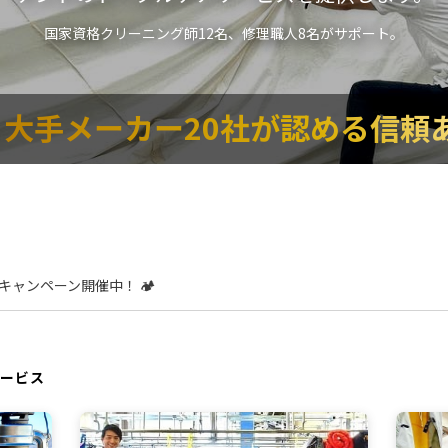
国家資格クリーニング師12名、修理職人8名がサポート。
大手メーカー20社が認める信頼
ャンペーン開催中！ 🏕️
ービス