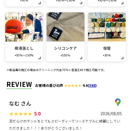
+30％
+50％～150%
+50％～150%
樹液落とし
シリコンケア
保管
+50％～150%
+100％
+30％
※新品幕の施工の場合はクリーニング代金70％＋各加工料で施工可能です。
REVIEW
お客様の喜びの声
4.6
(
568
)
なむ さん
★
★
★
★
★
5.0
2026/08/05
泥だらけのテントをとてもスピーディーでリーズナブルに綺麗にしてい
ただきました！！！ありがとうございました！