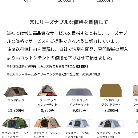
常にリーズナブルな価格を目指して
当社では常に高品質なサービスを目指すとともに、リーズナブ
ルな価格でサービスをご提供できるように努力しています。
往復送料無料
を実現し、自社で洗剤を開発、専門機械の導入
※1
より
コットンテントの値段を下げさせて頂きました。
※2
※1 往復送料2,200円、16,500円のお会計で1口分
送料無料
※2 人気ツールームのクリーニング料金+送料を比較 2026/07時点
ランドロック
ランドロック
ランドロック
ランドロック
ラ
インナーテント
インナーマット
グランドシート
シ
19,800円
8,800円
9,020円
3,300円
ラウンドスクリーン2
タフスクリーン2ルー
タフスクリーン2ルー
タフスクリーン2ルー
ヘキ
ルームハウス
ムハウス
ムハウスMDX+
ムハウスLDX+