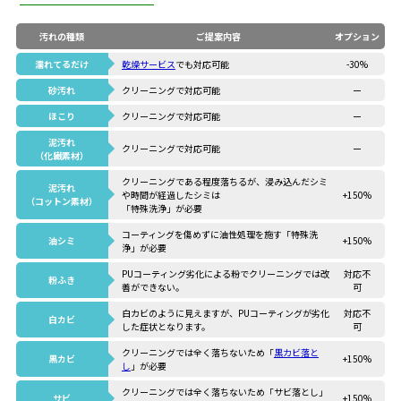
汚れの種類
ご提案内容
オプション
濡れてるだけ
乾燥サービス
でも対応可能
-30%
砂汚れ
クリーニングで対応可能
ー
ほこり
クリーニングで対応可能
ー
泥汚れ
クリーニングで対応可能
ー
（化繊素材）
クリーニングである程度落ちるが、浸み込んだシミ
泥汚れ
や時間が経過したシミは
+150%
（コットン素材）
「特殊洗浄」が必要
コーティングを傷めずに油性処理を施す「特殊洗
油シミ
+150%
浄」が必要
PUコーティング劣化による粉でクリーニングでは改
対応不
粉ふき
善ができない。
可
白カビのように見えますが、PUコーティングが劣化
対応不
白カビ
した症状となります。
可
クリーニングでは全く落ちないため「
黒カビ落と
黒カビ
+150%
し
」が必要
クリーニングでは全く落ちないため「サビ落とし」
サビ
+150%