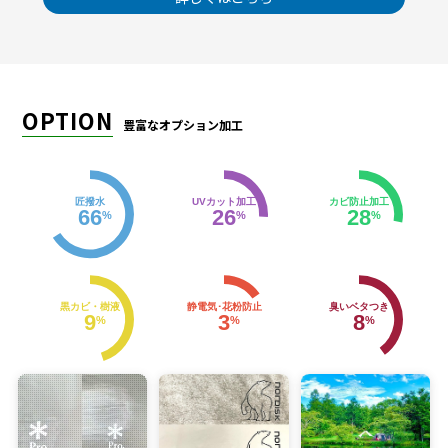
OPTION
豊富なオプション加工
匠撥水
UVカット加工
カビ防止加工
66
26
28
%
%
%
黒カビ・樹液
静電気･花粉防止
臭いベタつき
9
3
8
%
%
%