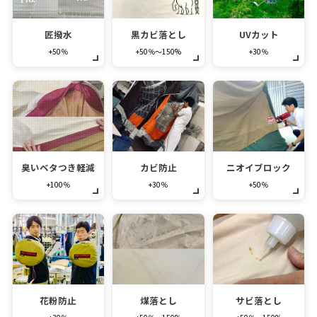
匠撥水
黒カビ落とし
UVカット
+50％
+50％～150%
+30％
臭いベタつき軽減
カビ防止
ニオイブロック
+100％
+30％
+50％
花粉防止
煤落とし
サビ落とし