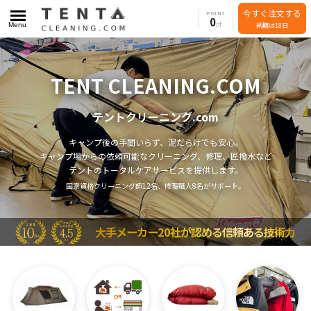
今すぐ注文する
POINT
0
Menu
納期は18日
TENT CLEANING.COM
テントクリーニング.com
キャンプ後の手間いらず、泥だらけでも安心。
キャンプ場からの依頼可能なクリーニング、修理、匠撥水など
テントのトータルケアサービスを提供します。
国家資格クリーニング師12名、修理職人8名がサポート。
大手メーカー20社が認める信頼ある技術力