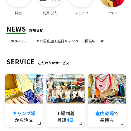
料金
利用方法
シュラフ
ウェア
NEWS
お知らせ
2026-08-08
カビ防止加工無料キャンペーン開催中！ 🏕️
SERVICE
こだわりのサービス
キャンプ場
工場到着
室内乾燥
で
から注文
最短
4日
長持ち