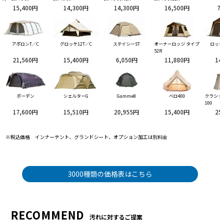
15,400円
14,300円
14,300円
16,500円
アポロンT／C
グロッケ12T／C
ステイシーST
オーナーロッジ タイプ
ロッ
52R
21,560円
15,400円
6,050円
11,880円
1
ボーデン
シェルターG
Gamme8
ベロ400
クラシ
100
17,600円
15,510円
20,955円
15,400円
2
※税込価格 インナーテント、グランドシート、オプション加工は別料金
3000種類の価格表はこちら
RECOMMEND
汚れに対するご提案