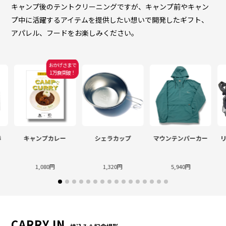
キャンプ後のテントクリーニングですが、キャンプ前やキャン
プ中に活躍するアイテムを提供したい想いで開発したギフト、
アパレル、フードをお楽しみください。
おかげさまで
1万食突破！
券
キャンプカレー
シェラカップ
マウンテンパーカー
リ
1,080円
1,320円
5,940円
CARRY IN