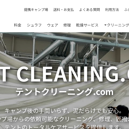
提携キャンプ場
送料・お支払
よくある質問
利用方法
ふ
料金
シュラフ
ウェア
修理
乾燥サービス
クリーニン
T CLEANING
テントクリーニング.com
キャンプ後の手間いらず、泥だらけでも安心。
ンプ場からの依頼可能なクリーニング、修理、匠撥
テントのトータルケアサービスを提供します。