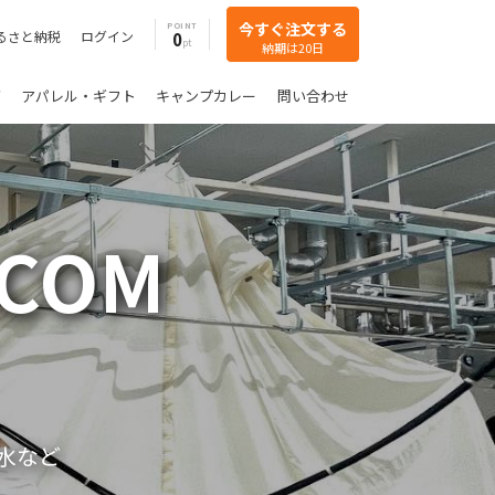
今すぐ注文する
POINT
るさと納税
ログイン
0
納期は20日
グ
アパレル・ギフト
キャンプカレー
問い合わせ
.COM
水など