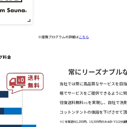
※提携プログラムの詳細は
こちら
グ料金
常にリーズナブル
当社では常に高品質なサービスを目指
格でサービスをご提供できるように努
往復送料無料
を実現し、自社で洗
※1
コットンテントの値段を下げさせて頂
※1 往復送料2,200円、16,500円のお会計で1口分
送