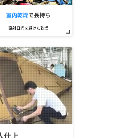
室内乾燥
で
長持ち
直射日光を避けた乾燥
人仕上