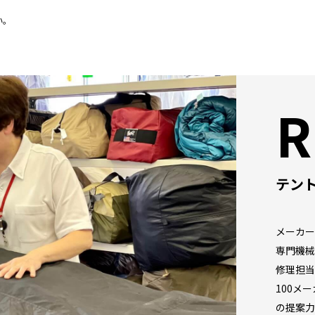
い。
R
テン
メーカー
専門機械
修理担当
100メ
の提案力