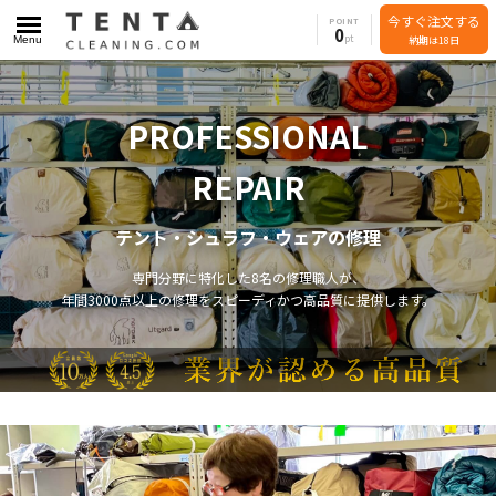
今すぐ注文する
POINT
0
Menu
納期は18日
PROFESSIONAL
REPAIR
テント・シュラフ・ウェアの修理
専門分野に特化した8名の修理職人が、
年間3000点以上の修理をスピーディかつ高品質に提供します。