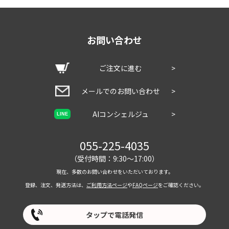
シェルター
14畳
39,820円
トルテュ,ギギ2
お問い合わせ
シェルター
15畳
41,360円
ランドロック
ご注文に進む
>
メールでのお問い合わせ
>
AIコンシェルジュ
>
LINE
055-225-4035
（受付時間：9:30～17:00）
現在、多数のお問い合わせをいただいております。
登録、注文、発送方法は、
ご利用方法ページ
や
FAQページ
をご確認ください。
タップで電話発信