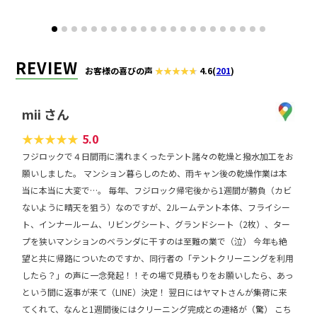
REVIEW
お客様の喜びの声
4.6
(
201
)
mii さん
★
★
★
★
★
5.0
フジロックで４日間雨に濡れまくったテント諸々の乾燥と撥水加工をお
願いしました。 マンション暮らしのため、雨キャン後の乾燥作業は本
当に本当に大変で…。 毎年、フジロック帰宅後から1週間が勝負（カビ
ないように晴天を狙う）なのですが、2ルームテント本体、フライシー
ト、インナールーム、リビングシート、グランドシート（2枚）、ター
プを狭いマンションのベランダに干すのは至難の業で（泣） 今年も絶
望と共に帰路についたのですか、同行者の「テントクリーニングを利用
したら？」の声に一念発起！！その場で見積もりをお願いしたら、あっ
という間に返事が来て（LINE）決定！ 翌日にはヤマトさんが集荷に来
てくれて、なんと1週間後にはクリーニング完成との連絡が（驚） こち