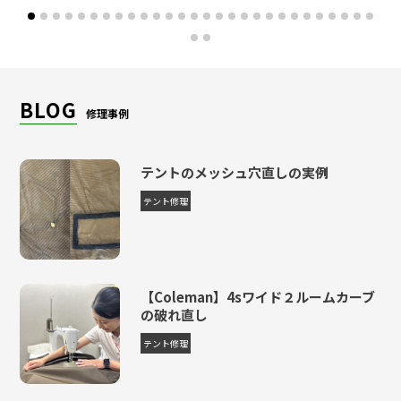
らの希望通り配達してくれて、出来上がったテント類はほんのりあった
かくてフカフカでした。 収納袋にしまうために全て畳み直したけれ
ど、枯れ葉ひとつも付いていなくて感動しました（細かい芝生とかいっ
ぱい巻き込んでたはず） 本当に宣伝文句通り、職人さんが丁寧にクリ
ーニングしてくれたんだなぁ… 撥水加工の効果は次の雨キャンで分か
BLOG
修理事例
るはず。 濡れても自宅で干さなくてもいいんだ！と思ったら雨キャンの
ハードルが思いっきり下がりました（嬉） 来年のフジロックでも絶対
利用します！
テントのメッシュ穴直しの実例
レビュー
＞ CLICK MORE
テント修理
【Coleman】4sワイド２ルームカーブ
の破れ直し
テント修理