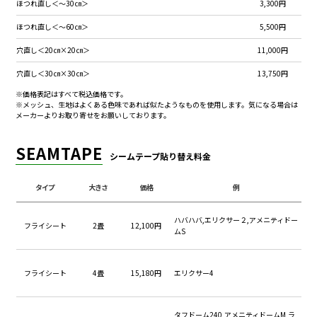
ほつれ直し＜～30㎝＞
3,300円
ほつれ直し＜～60㎝＞
5,500円
穴直し＜20㎝×20㎝＞
11,000円
穴直し＜30㎝×30㎝＞
13,750円
※価格表記はすべて税込価格です。
穴直し＜40㎝×40㎝＞
16,500円
※メッシュ、生地はよくある色味であれば似たようなものを使用します。気になる場合は
メーカーよりお取り寄せをお願いしております。
穴直し＜50㎝×50㎝＞
19,250円
穴直し＜60㎝×60㎝＞
22,000円
SEAMTAPE
シームテープ貼り替え料金
メッシュ縫込み直し＜～25㎝＞
4,400円
タイプ
大きさ
価格
例
メッシュ縫込み直し＜～50㎝＞
6,600円
メッシュ縫込み直し＜～100㎝＞
11,000円
ハバハバ,エリクサー２,アメニティドー
フライシート
2畳
12,100円
ムS
メッシュ縫込み直し＜～200㎝＞
16,500円
メッシュ直し＜10㎝×10㎝＞
6,600円
フライシート
4畳
15,180円
エリクサー4
メッシュ直し＜15㎝×15㎝＞
8,800円
メッシュ直し＜20㎝×20㎝＞
11,000円
タフドーム240,アメニティドームM,ラ