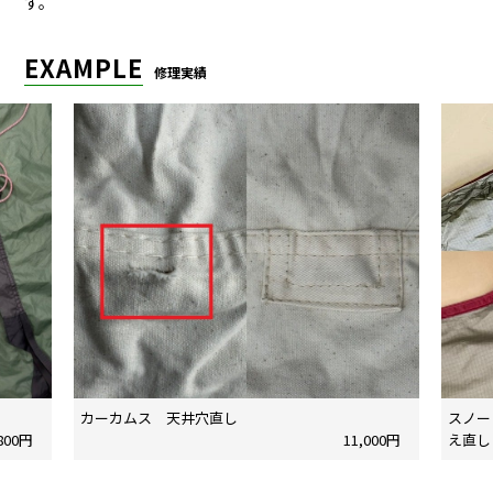
す。
EXAMPLE
修理実績
カーカムス 天井穴直し
スノー
,800円
11,000円
え直し