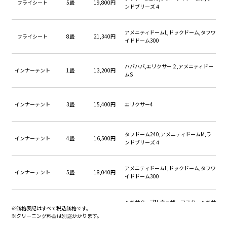
フライシート
5畳
19,800円
ンドブリーズ４
メッシュ直し＜30㎝×30㎝＞
13,200円
メッシュ直し＜40㎝×40㎝＞
15,400円
アメニティドームL,ドックドーム,タフワ
フライシート
8畳
21,340円
イドドーム300
メッシュ直し＜50㎝×50㎝＞
17,600円
メッシュ直し＜60㎝×60㎝＞
19,800円
ハバハバ,エリクサー２,アメニティドー
インナーテント
1畳
13,200円
ムS
ハトメ直し
3,300円
インナーテント
3畳
15,400円
エリクサー4
タフドーム240,アメニティドームM,ラ
インナーテント
4畳
16,500円
ンドブリーズ４
アメニティドームL,ドックドーム,タフワ
インナーテント
5畳
18,040円
イドドーム300
ヘキサタープM,ウェザーマスターヘキサ
タープ
12㎡
13,970円
※価格表記はすべて税込価格です。
タープ
※クリーニング料金は別途かかります。