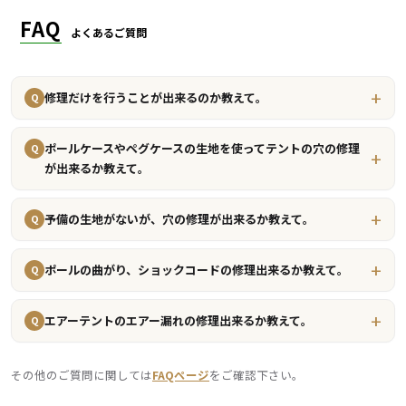
レクタタープL,ヘキサタープL,スクエア
FAQ
タープ
20㎡
17,050円
タープ
よくあるご質問
シェルター
6畳
27,500円
リビングシェルS,ティエラリンド
修理だけを行うことが出来るのか教えて。
Q
シェルター
8畳
30,580円
ゼクーM
ポールケースやペグケースの生地を使ってテントの穴の修理
Q
が出来るか教えて。
シェルター
9畳
32,120円
ヴォールト
予備の生地がないが、穴の修理が出来るか教えて。
Q
シェルター
10畳
33,660円
タフスクリーン２ルームハウスMDX
ポールの曲がり、ショックコードの修理出来るか教えて。
Q
エアーテントのエアー漏れの修理出来るか教えて。
リビングシェル,エルフィールド,カマボ
Q
シェルター
11畳
35,200円
コテント,レイサ６
その他のご質問に関しては
FAQページ
をご確認下さい。
リビングシェルロング,トンネル2ルーム
シェルター
13畳
38,280円
ハウスLDX