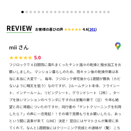
REVIEW
お客様の喜びの声
4.6
(
201
)
mii さん
★
★
★
★
★
5.0
フジロックで４日間雨に濡れまくったテント諸々の乾燥と撥水加工をお
願いしました。 マンション暮らしのため、雨キャン後の乾燥作業は本
当に本当に大変で…。 毎年、フジロック帰宅後から1週間が勝負（カビ
ないように晴天を狙う）なのですが、2ルームテント本体、フライシー
ト、インナールーム、リビングシート、グランドシート（2枚）、ター
プを狭いマンションのベランダに干すのは至難の業で（泣） 今年も絶
望と共に帰路についたのですか、同行者の「テントクリーニングを利用
したら？」の声に一念発起！！その場で見積もりをお願いしたら、あっ
という間に返事が来て（LINE）決定！ 翌日にはヤマトさんが集荷に来
てくれて、なんと1週間後にはクリーニング完成との連絡が（驚） こち