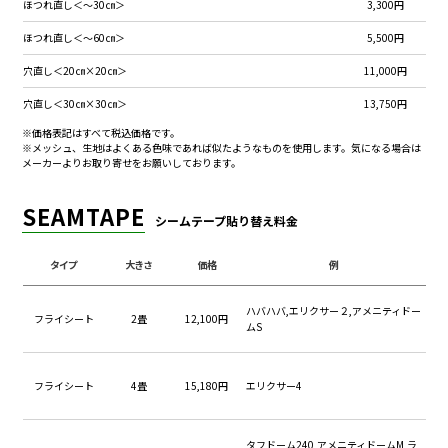
ほつれ直し＜～30㎝＞
3,300円
ほつれ直し＜～60㎝＞
5,500円
穴直し＜20㎝×20㎝＞
11,000円
穴直し＜30㎝×30㎝＞
13,750円
※価格表記はすべて税込価格です。
穴直し＜40㎝×40㎝＞
16,500円
※メッシュ、生地はよくある色味であれば似たようなものを使用します。気になる場合は
メーカーよりお取り寄せをお願いしております。
穴直し＜50㎝×50㎝＞
19,250円
穴直し＜60㎝×60㎝＞
22,000円
SEAMTAPE
シームテープ貼り替え料金
メッシュ縫込み直し＜～25㎝＞
4,400円
タイプ
大きさ
価格
例
メッシュ縫込み直し＜～50㎝＞
6,600円
メッシュ縫込み直し＜～100㎝＞
11,000円
ハバハバ,エリクサー２,アメニティドー
フライシート
2畳
12,100円
ムS
メッシュ縫込み直し＜～200㎝＞
16,500円
メッシュ直し＜10㎝×10㎝＞
6,600円
フライシート
4畳
15,180円
エリクサー4
メッシュ直し＜15㎝×15㎝＞
8,800円
メッシュ直し＜20㎝×20㎝＞
11,000円
タフドーム240,アメニティドームM,ラ