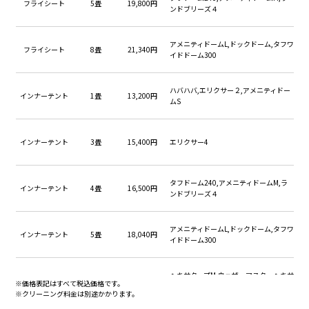
フライシート
5畳
19,800円
ンドブリーズ４
メッシュ直し＜30㎝×30㎝＞
13,200円
メッシュ直し＜40㎝×40㎝＞
15,400円
アメニティドームL,ドックドーム,タフワ
フライシート
8畳
21,340円
イドドーム300
メッシュ直し＜50㎝×50㎝＞
17,600円
メッシュ直し＜60㎝×60㎝＞
19,800円
ハバハバ,エリクサー２,アメニティドー
インナーテント
1畳
13,200円
ムS
ハトメ直し
3,300円
インナーテント
3畳
15,400円
エリクサー4
タフドーム240,アメニティドームM,ラ
インナーテント
4畳
16,500円
ンドブリーズ４
アメニティドームL,ドックドーム,タフワ
インナーテント
5畳
18,040円
イドドーム300
ヘキサタープM,ウェザーマスターヘキサ
タープ
12㎡
13,970円
※価格表記はすべて税込価格です。
タープ
※クリーニング料金は別途かかります。