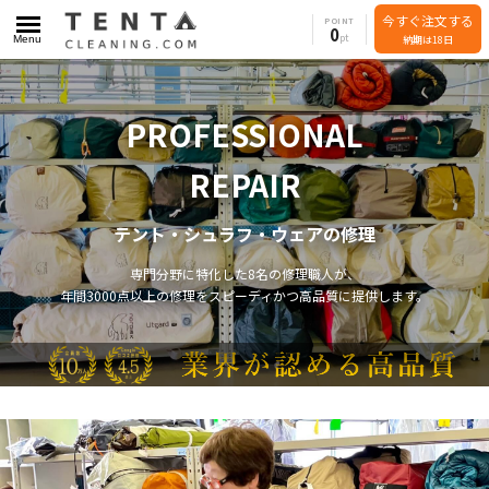
今すぐ注文する
POINT
0
Menu
納期は18日
PROFESSIONAL
REPAIR
テント・シュラフ・ウェアの修理
専門分野に特化した8名の修理職人が、
年間3000点以上の修理をスピーディかつ高品質に提供します。