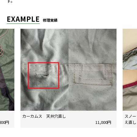
す。
EXAMPLE
修理実績
カーカムス 天井穴直し
スノー
,800円
11,000円
え直し