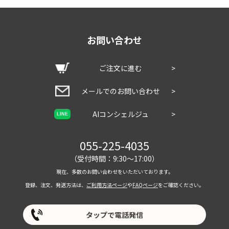
シェルター
14畳
39,820円
トルテュ,ギギ2
お問い合わせ
シェルター
15畳
41,360円
ランドロック
ご注文に進む
>
メールでのお問い合わせ
>
AIコンシェルジュ
>
LINE
055-225-4035
（受付時間：9:30～17:00）
現在、多数のお問い合わせをいただいております。
登録、注文、発送方法は、
ご利用方法ページ
や
FAQページ
をご確認ください。
タップで電話発信