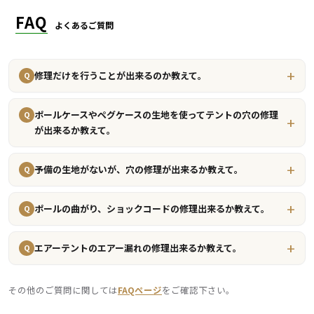
レクタタープL,ヘキサタープL,スクエア
FAQ
タープ
20㎡
17,050円
タープ
よくあるご質問
シェルター
6畳
27,500円
リビングシェルS,ティエラリンド
修理だけを行うことが出来るのか教えて。
Q
シェルター
8畳
30,580円
ゼクーM
ポールケースやペグケースの生地を使ってテントの穴の修理
Q
が出来るか教えて。
シェルター
9畳
32,120円
ヴォールト
予備の生地がないが、穴の修理が出来るか教えて。
Q
シェルター
10畳
33,660円
タフスクリーン２ルームハウスMDX
ポールの曲がり、ショックコードの修理出来るか教えて。
Q
エアーテントのエアー漏れの修理出来るか教えて。
リビングシェル,エルフィールド,カマボ
Q
シェルター
11畳
35,200円
コテント,レイサ６
その他のご質問に関しては
FAQページ
をご確認下さい。
リビングシェルロング,トンネル2ルーム
シェルター
13畳
38,280円
ハウスLDX