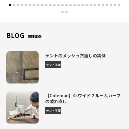
らの希望通り配達してくれて、出来上がったテント類はほんのりあった
かくてフカフカでした。 収納袋にしまうために全て畳み直したけれ
ど、枯れ葉ひとつも付いていなくて感動しました（細かい芝生とかいっ
ぱい巻き込んでたはず） 本当に宣伝文句通り、職人さんが丁寧にクリ
ーニングしてくれたんだなぁ… 撥水加工の効果は次の雨キャンで分か
BLOG
修理事例
るはず。 濡れても自宅で干さなくてもいいんだ！と思ったら雨キャンの
ハードルが思いっきり下がりました（嬉） 来年のフジロックでも絶対
利用します！
テントのメッシュ穴直しの実例
レビュー
＞ CLICK MORE
テント修理
【Coleman】4sワイド２ルームカーブ
の破れ直し
テント修理