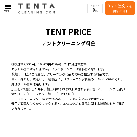
今すぐ注文する
POINT
0
Menu
納期は18日
TENT PRICE
テントクリーニング料金
往復送料2,200円、16,500円のお会計で1口分
送料無料
セット料金ではありません。フライやインナーは別料金となります。
乾燥サービス
の代金は、クリーニング代金の70%に相当する料金です。
黒カビ落とし、煤落とし、樹液落としはクリーニング代金の50%～150%となり、
処理後に料金が確定します。
加工を2つ選択した場合、加工料はそれぞれ加算されます。例: クリーニング1万円＋
撥水加工5千円＋UVカット加工3千円=1万8千円
加工はクリーニング工程で行うため、加工のみの対応はできません。
青色の商品リンクをクリックすると、本体以外の付属品に関する詳細料金をご確認
いただけます。