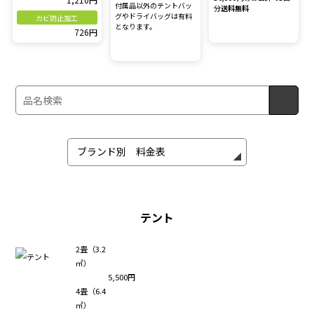
付属品以外のテントバッ
分
送料無料
グやドライバッグは有料
カビ防止加工
となります。
726円
テント
2畳（3.2
㎡）
5,500円
4畳（6.4
㎡）