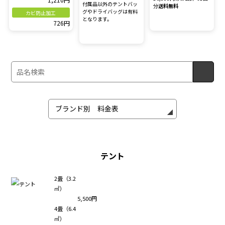
付属品以外のテントバッ
分
送料無料
グやドライバッグは有料
カビ防止加工
となります。
726円
テント
2畳（3.2
㎡）
5,500円
4畳（6.4
㎡）