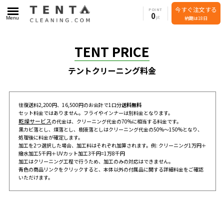
今すぐ注文する
POINT
0
Menu
納期は18日
TENT PRICE
テントクリーニング料金
往復送料2,200円、16,500円のお会計で1口分
送料無料
セット料金ではありません。フライやインナーは別料金となります。
乾燥サービス
の代金は、クリーニング代金の70%に相当する料金です。
黒カビ落とし、煤落とし、樹液落としはクリーニング代金の50%～150%となり、
処理後に料金が確定します。
加工を2つ選択した場合、加工料はそれぞれ加算されます。例: クリーニング1万円＋
撥水加工5千円＋UVカット加工3千円=1万8千円
加工はクリーニング工程で行うため、加工のみの対応はできません。
青色の商品リンクをクリックすると、本体以外の付属品に関する詳細料金をご確認
いただけます。