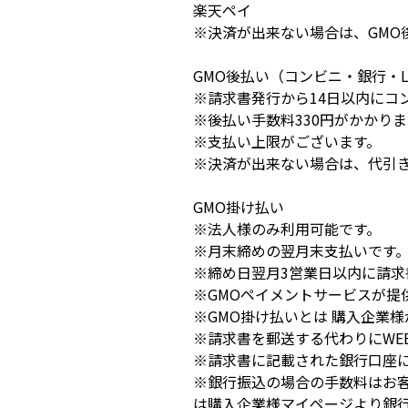
楽天ペイ
※決済が出来ない場合は、GMO
GMO後払い（コンビニ・銀行・LI
※請求書発行から14日以内にコン
※後払い手数料330円がかかりま
※支払い上限がございます。
※決済が出来ない場合は、代引
GMO掛け払い
※法人様のみ利用可能です。
※月末締めの翌月末支払いです
※締め日翌月3営業日以内に請求
※GMOペイメントサービスが提
※GMO掛け払いとは 購入企業
※請求書を郵送する代わりにWE
※請求書に記載された銀行口座
※銀行振込の場合の手数料はお
は購入企業様マイページより銀