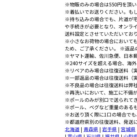
※物販のみの場合は550円を頂
※着払いでお送りください。も
※持ち込みの場合でも、片道が
や手続きが必要となり、オンラ
送料設定とさせていただいてお
※小さなお荷物の場合において
ため、ご了承ください。 ※返品
※ヤマト運輸、佐川急便、日本
※240サイズを超える場合、海
※リペアのみ場合は往復送料（
※一部返品の場合は往復送料（
※不良品の場合は往復送料は弊
※再洗いにおいて、施工に不備
※ポールのみが別口で送られて
※ポール、ベグなど重量のある
※お送り頂く際に1口の場合でも
※都道府県別の往復送料、発送
北海道
|
青森県
|
岩手県
|
宮城県
|
富山県
|
石川県
|
福井県
|
山梨