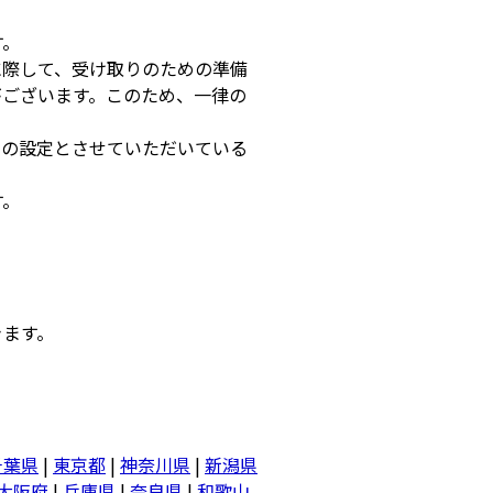
す。
に際して、受け取りのための準備
がございます。このため、一律の
での設定とさせていただいている
す。
きます。
千葉県
|
東京都
|
神奈川県
|
新潟県
大阪府
|
兵庫県
|
奈良県
|
和歌山