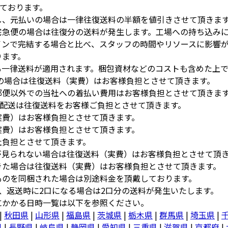
いております。
し、元払いの場合は一律往復送料の半額を値引きさせて頂きま
宅急便の場合は往復分の送料が発生します。工場への持ち込み
インで完結する場合と比べ、スタッフの時間やリソースに影響
ります。
も一律送料が適用されます。梱包資材などのコストも含めた上
の場合は往復送料（実費）はお客様負担とさせて頂きます。
郵便以外での当社への着払い費用はお客様負担とさせて頂きま
外配送は往復送料をお客様ご負担とさせて頂きます。
実費）はお客様負担とさせて頂きます。
実費）はお客様負担とさせて頂きます。
社負担とさせて頂きます。
が見られない場合は往復送料（実費）はお客様負担とさせて頂
きた場合は往復送料（実費）はお客様負担とさせて頂きます。
ものを同梱された場合は別途料金を頂戴しております。
、返送時に2口になる場合は2口分の送料が発生いたします。
にかかる日時一覧は以下を参照ください。
|
秋田県
|
山形県
|
福島県
|
茨城県
|
栃木県
|
群馬県
|
埼玉県
|
県
|
長野県
|
岐阜県
|
静岡県
|
愛知県
|
三重県
|
滋賀県
|
京都府
|