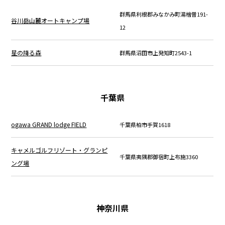
群馬県利根郡みなかみ町湯檜曽191-
谷川岳山麓オートキャンプ場
12
星の降る森
群馬県沼田市上発知町2543-1
千葉県
ogawa GRAND lodge FIELD
千葉県柏市手賀1618
キャメルゴルフリゾート・グランピ
千葉県夷隅郡御宿町上布施3360
ング場
神奈川県