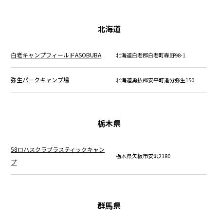
北海道
白老キャンプフィールドASOBUBA
北海道白老郡白老町森野98-1
弥生パークキャンプ場
北海道勇払郡安平町追分弥生150
栃木県
58ロハスクラブラスティックキャン
栃木県矢板市安沢2180
プ
群馬県