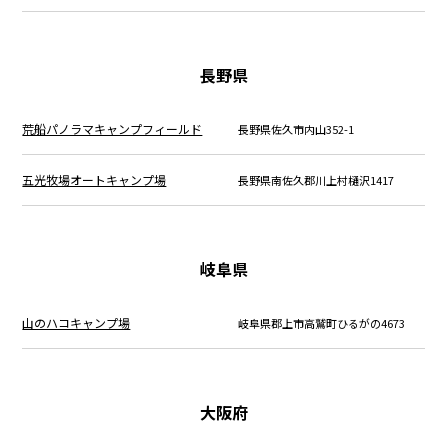
長野県
荒船パノラマキャンプフィールド
長野県佐久市内山352-1
五光牧場オートキャンプ場
長野県南佐久郡川上村樋沢1417
岐阜県
山のハコキャンプ場
岐阜県郡上市高鷲町ひるがの4673
大阪府