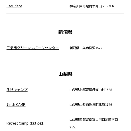
CAMPiece
神奈川県南足柄市内山２５８６
新潟県
三条市グリーンスポーツセンター
新潟県三条市柳沢1572
山梨県
奥秋キャンプ
山梨県北都留郡丹波山村1388
7inch CAMP
山梨県山梨市牧丘町北原1786
山梨県南都留郡富士河口湖町河口
Retreat Camp まほろば
2553