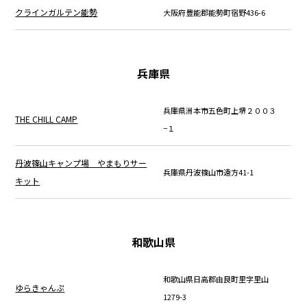
クラインガルテン能勢
大阪府豊能郡能勢町宿野436-6
兵庫県
兵庫県洲本市五色町上堺２００３
THE CHILL CAMP
−１
丹波篠山キャンプ場 やまもりサー
兵庫県丹波篠山市遠方41-1
キット
和歌山県
和歌山県日高郡由良町里字里山
ゆらきゃんぷ
1279-3