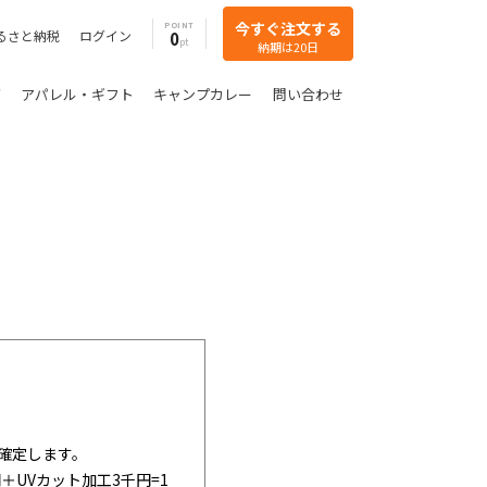
今すぐ注文する
POINT
るさと納税
ログイン
0
納期は20日
グ
アパレル・ギフト
キャンプカレー
問い合わせ
確定します。
＋UVカット加工3千円=1