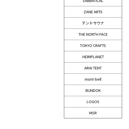
SABBATICAL
ZANE ARTS
テントサウナ
THE NORTH FACE
TOKYO CRAFTS
HEIMPLANET
ARAI TENT
mont-bell
BUNDOK
LOGOS
MSR
MORZH