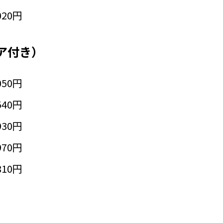
020円
ア付き）
050円
540円
930円
970円
810円