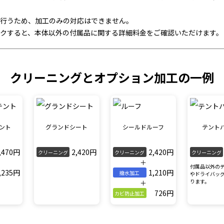
行うため、加工のみの対応はできません。
クすると、本体以外の付属品に関する詳細料金をご確認いただけます。
クリーニングとオプション加工の一例
ント
グランドシート
シールドルーフ
テント
,470円
2,420円
2,420円
クリーニング
クリーニング
クリーニング
＋
付属品以外の
,235円
1,210円
撥水加工
やドライバッ
ります。
＋
726円
カビ防止加工