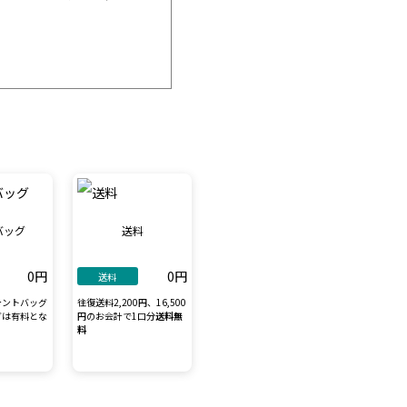
バッグ
送料
0円
0円
送料
テントバッグ
往復送料2,200円、16,500
グは有料とな
円のお会計で1口分
送料無
料