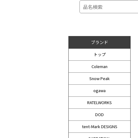
ブランド
トップ
Coleman
Snow Peak
ogawa
RATELWORKS
DOD
tent-Mark DESIGNS