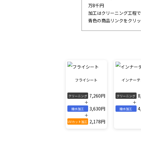
万8千円
加工はクリーニング工程で
青色の商品リンクをクリッ
フライシート
インナーテ
7,260円
8
クリーニング
クリーニング
＋
＋
3,630円
4
撥水加工
撥水加工
＋
2,178円
UVカット加工