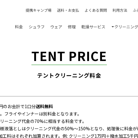
提携キャンプ場
送料・お支払
よくある質問
利用方法
ふ
料金
シュラフ
ウェア
修理
乾燥サービス
クリーニン
TENT PRICE
テントクリーニング料金
00円のお会計で1口分
送料無料
。フライやインナーは別料金となります。
リーニング代金の70%に相当する料金です。
樹液落としはクリーニング代金の50%～150%となり、処理後に料金が
工料はそれぞれ加算されます。例: クリーニング1万円＋撥水加工5千円