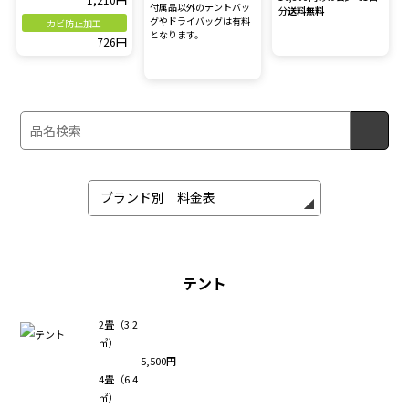
付属品以外のテントバッ
分
送料無料
グやドライバッグは有料
カビ防止加工
となります。
726円
テント
2畳（3.2
㎡）
5,500円
4畳（6.4
㎡）