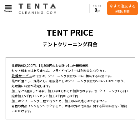
今すぐ注文する
POINT
0
Menu
納期は18日
TENT PRICE
テントクリーニング料金
往復送料2,200円、16,500円のお会計で1口分
送料無料
セット料金ではありません。フライやインナーは別料金となります。
乾燥サービス
の代金は、クリーニング代金の70%に相当する料金です。
黒カビ落とし、煤落とし、樹液落としはクリーニング代金の50%～150%となり、
処理後に料金が確定します。
加工を2つ選択した場合、加工料はそれぞれ加算されます。例: クリーニング1万円＋
撥水加工5千円＋UVカット加工3千円=1万8千円
加工はクリーニング工程で行うため、加工のみの対応はできません。
青色の商品リンクをクリックすると、本体以外の付属品に関する詳細料金をご確認
いただけます。