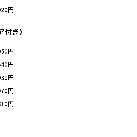
020円
ア付き）
050円
540円
930円
970円
810円