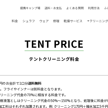
提携キャンプ場
送料・お支払
よくある質問
利用方法
ふ
料金
シュラフ
ウェア
修理
乾燥サービス
クリーニン
TENT PRICE
テントクリーニング料金
00円のお会計で1口分
送料無料
。フライやインナーは別料金となります。
リーニング代金の70%に相当する料金です。
樹液落としはクリーニング代金の50%～150%となり、処理後に料金が
工料はそれぞれ加算されます。例: クリーニング1万円＋撥水加工5千円