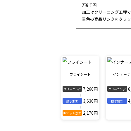
万8千円
加工はクリーニング工程で
青色の商品リンクをクリッ
フライシート
インナーテ
7,260円
8
クリーニング
クリーニング
＋
＋
3,630円
4
撥水加工
撥水加工
＋
2,178円
UVカット加工