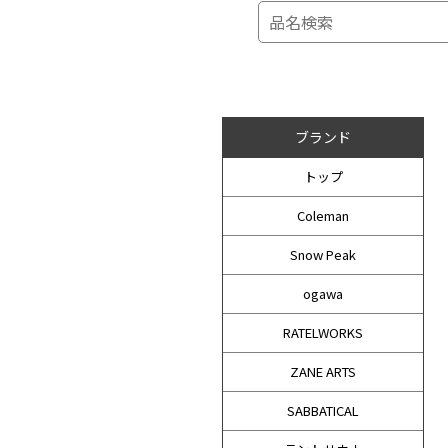
ブランド
トップ
Coleman
Snow Peak
ogawa
RATELWORKS
ZANE ARTS
SABBATICAL