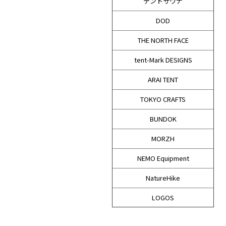
テントサウナ
DOD
THE NORTH FACE
tent-Mark DESIGNS
ARAI TENT
TOKYO CRAFTS
BUNDOK
MORZH
NEMO Equipment
NatureHike
LOGOS
TENT FACTORY