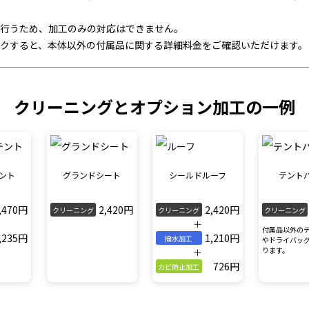
行うため、加工のみの対応はできません。
クすると、本体以外の付属品に関する詳細料金をご確認いただけます。
クリーニングとオプション加工の一例
ント
グランドシート
シールドルーフ
テント
,470円
2,420円
2,420円
クリーニング
クリーニング
クリーニング
＋
付属品以外の
,235円
1,210円
撥水加工
やドライバッ
ります。
＋
726円
カビ防止加工