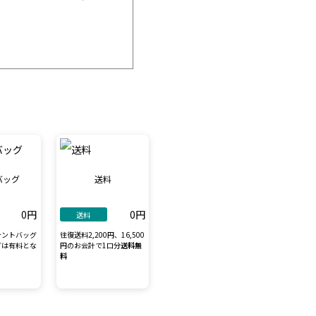
バッグ
送料
0円
0円
送料
テントバッグ
往復送料2,200円、16,500
グは有料とな
円のお会計で1口分
送料無
料