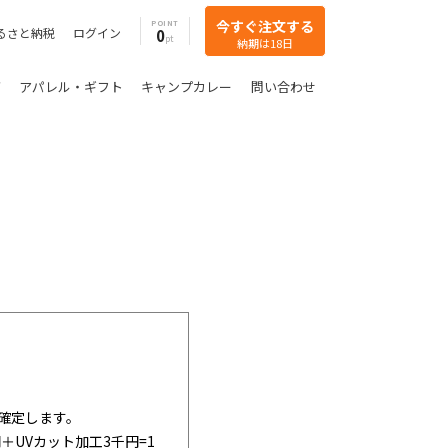
今すぐ注文する
POINT
るさと納税
ログイン
0
納期は18日
グ
アパレル・ギフト
キャンプカレー
問い合わせ
確定します。
＋UVカット加工3千円=1