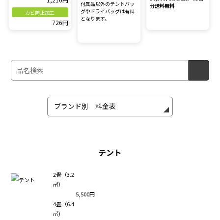
付属品以外のテントバッ
分
送料無料
グやドライバッグは有料
カビ防止加工
となります。
726円
テント
2畳（3.2
㎡）
5,500円
4畳（6.4
㎡）