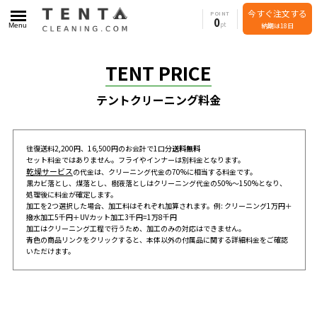
今すぐ注文する
POINT
0
Menu
納期は18日
TENT PRICE
テントクリーニング料金
往復送料2,200円、16,500円のお会計で1口分
送料無料
セット料金ではありません。フライやインナーは別料金となります。
乾燥サービス
の代金は、クリーニング代金の70%に相当する料金です。
黒カビ落とし、煤落とし、樹液落としはクリーニング代金の50%～150%となり、
処理後に料金が確定します。
加工を2つ選択した場合、加工料はそれぞれ加算されます。例: クリーニング1万円＋
撥水加工5千円＋UVカット加工3千円=1万8千円
加工はクリーニング工程で行うため、加工のみの対応はできません。
青色の商品リンクをクリックすると、本体以外の付属品に関する詳細料金をご確認
いただけます。