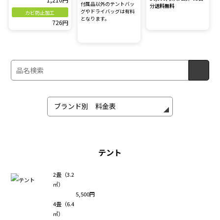
付属品以外のテントバッ
分
送料無料
グやドライバッグは有料
カビ防止加工
となります。
726円
テント
2畳（3.2
㎡）
5,500円
4畳（6.4
㎡）