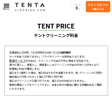
今すぐ注文する
POINT
0
Menu
納期は18日
TENT PRICE
テントクリーニング料金
往復送料2,200円、16,500円のお会計で1口分
送料無料
セット料金ではありません。フライやインナーは別料金となります。
乾燥サービス
の代金は、クリーニング代金の70%に相当する料金です。
黒カビ落とし、煤落とし、樹液落としはクリーニング代金の50%～150%となり、
処理後に料金が確定します。
加工を2つ選択した場合、加工料はそれぞれ加算されます。例: クリーニング1万円＋
撥水加工5千円＋UVカット加工3千円=1万8千円
加工はクリーニング工程で行うため、加工のみの対応はできません。
青色の商品リンクをクリックすると、本体以外の付属品に関する詳細料金をご確認
いただけます。