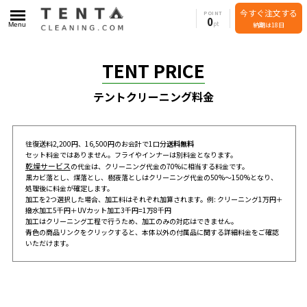
今すぐ注文する
POINT
0
Menu
納期は18日
TENT PRICE
テントクリーニング料金
往復送料2,200円、16,500円のお会計で1口分
送料無料
セット料金ではありません。フライやインナーは別料金となります。
乾燥サービス
の代金は、クリーニング代金の70%に相当する料金です。
黒カビ落とし、煤落とし、樹液落としはクリーニング代金の50%～150%となり、
処理後に料金が確定します。
加工を2つ選択した場合、加工料はそれぞれ加算されます。例: クリーニング1万円＋
撥水加工5千円＋UVカット加工3千円=1万8千円
加工はクリーニング工程で行うため、加工のみの対応はできません。
青色の商品リンクをクリックすると、本体以外の付属品に関する詳細料金をご確認
いただけます。