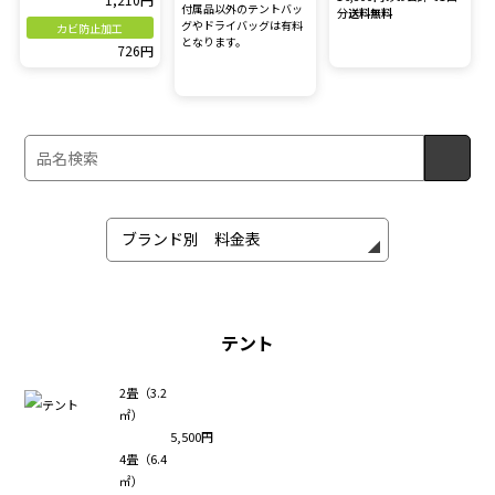
付属品以外のテントバッ
分
送料無料
グやドライバッグは有料
カビ防止加工
となります。
726円
テント
2畳（3.2
㎡）
5,500円
4畳（6.4
㎡）