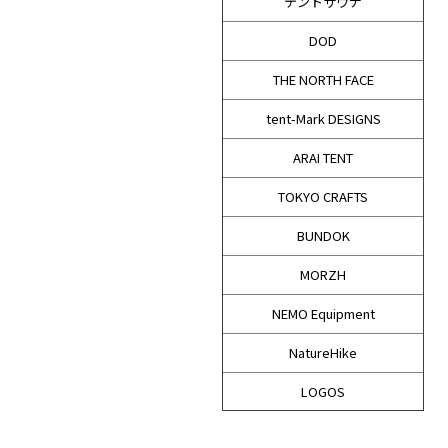
テントサウナ
DOD
THE NORTH FACE
tent-Mark DESIGNS
ARAI TENT
TOKYO CRAFTS
BUNDOK
MORZH
NEMO Equipment
NatureHike
LOGOS
TENT FACTORY