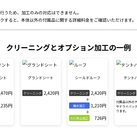
行うため、加工のみの対応はできません。
クすると、本体以外の付属品に関する詳細料金をご確認いただけます。
クリーニングとオプション加工の一例
ント
グランドシート
シールドルーフ
テント
,470円
2,420円
2,420円
クリーニング
クリーニング
クリーニング
＋
付属品以外の
,235円
1,210円
撥水加工
やドライバッ
ります。
＋
726円
カビ防止加工