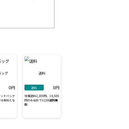
バッグ
送料
0円
0円
送料
テントバッグ
往復送料2,200円、16,500
グは有料とな
円のお会計で1口分
送料無
料