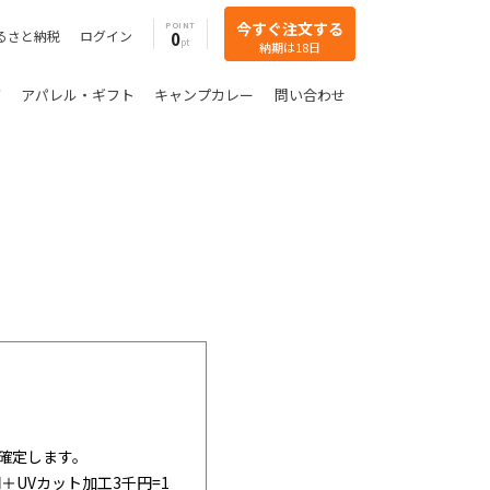
今すぐ注文する
POINT
るさと納税
ログイン
0
納期は18日
グ
アパレル・ギフト
キャンプカレー
問い合わせ
確定します。
＋UVカット加工3千円=1