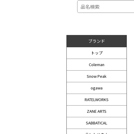
ブランド
トップ
Coleman
Snow Peak
ogawa
RATELWORKS
ZANE ARTS
SABBATICAL