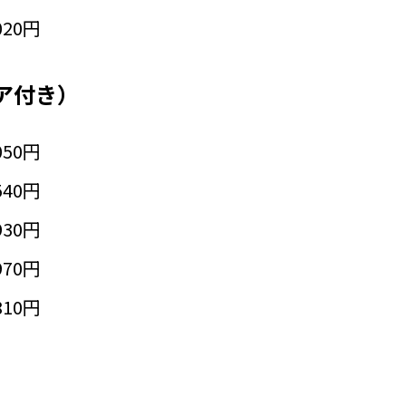
020円
ア付き）
050円
540円
930円
970円
810円