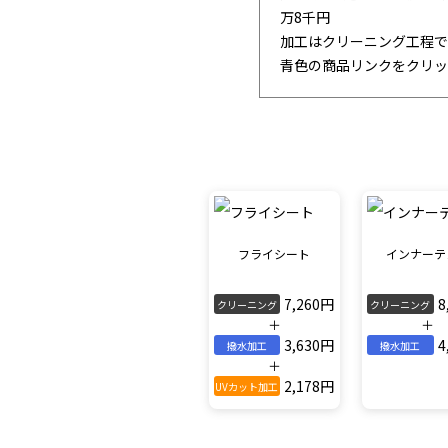
万8千円
加工はクリーニング工程で
青色の商品リンクをクリッ
フライシート
インナーテ
7,260円
8
クリーニング
クリーニング
＋
＋
3,630円
4
撥水加工
撥水加工
＋
2,178円
UVカット加工