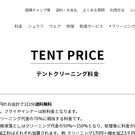
提携キャンプ場
送料・お支払
よくある質問
利用方法
ふ
料金
シュラフ
ウェア
修理
乾燥サービス
クリーニン
TENT PRICE
テントクリーニング料金
00円のお会計で1口分
送料無料
。フライやインナーは別料金となります。
リーニング代金の70%に相当する料金です。
樹液落としはクリーニング代金の50%～150%となり、処理後に料金が
工料はそれぞれ加算されます。例: クリーニング1万円＋撥水加工5千円