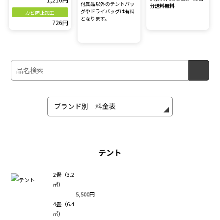
付属品以外のテントバッ
分
送料無料
グやドライバッグは有料
カビ防止加工
となります。
726円
テント
2畳（3.2
㎡）
5,500円
4畳（6.4
㎡）