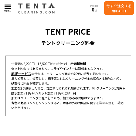
今すぐ注文する
POINT
0
Menu
納期は18日
TENT PRICE
テントクリーニング料金
往復送料2,200円、16,500円のお会計で1口分
送料無料
セット料金ではありません。フライやインナーは別料金となります。
乾燥サービス
の代金は、クリーニング代金の70%に相当する料金です。
黒カビ落とし、煤落とし、樹液落としはクリーニング代金の50%～150%となり、
処理後に料金が確定します。
加工を2つ選択した場合、加工料はそれぞれ加算されます。例: クリーニング1万円＋
撥水加工5千円＋UVカット加工3千円=1万8千円
加工はクリーニング工程で行うため、加工のみの対応はできません。
青色の商品リンクをクリックすると、本体以外の付属品に関する詳細料金をご確認
いただけます。