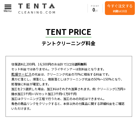
今すぐ注文する
POINT
0
Menu
納期は18日
TENT PRICE
テントクリーニング料金
往復送料2,200円、16,500円のお会計で1口分
送料無料
セット料金ではありません。フライやインナーは別料金となります。
乾燥サービス
の代金は、クリーニング代金の70%に相当する料金です。
黒カビ落とし、煤落とし、樹液落としはクリーニング代金の50%～150%となり、
処理後に料金が確定します。
加工を2つ選択した場合、加工料はそれぞれ加算されます。例: クリーニング1万円＋
撥水加工5千円＋UVカット加工3千円=1万8千円
加工はクリーニング工程で行うため、加工のみの対応はできません。
青色の商品リンクをクリックすると、本体以外の付属品に関する詳細料金をご確認
いただけます。