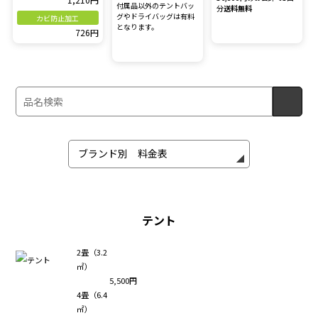
付属品以外のテントバッ
分
送料無料
グやドライバッグは有料
カビ防止加工
となります。
726円
テント
2畳（3.2
㎡）
5,500円
4畳（6.4
㎡）