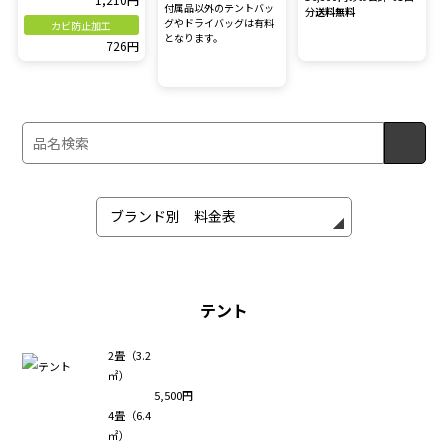
付属品以外のテントバッ
分
送料無料
グやドライバッグは有料
カビ防止加工
となります。
726円
テント
2畳（3.2
㎡）
5,500円
4畳（6.4
㎡）