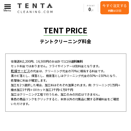
今すぐ注文する
POINT
0
Menu
納期は18日
TENT PRICE
テントクリーニング料金
往復送料2,200円、16,500円のお会計で1口分
送料無料
セット料金ではありません。フライやインナーは別料金となります。
乾燥サービス
の代金は、クリーニング代金の70%に相当する料金です。
黒カビ落とし、煤落とし、樹液落としはクリーニング代金の50%～150%となり、
処理後に料金が確定します。
加工を2つ選択した場合、加工料はそれぞれ加算されます。例: クリーニング1万円＋
撥水加工5千円＋UVカット加工3千円=1万8千円
加工はクリーニング工程で行うため、加工のみの対応はできません。
青色の商品リンクをクリックすると、本体以外の付属品に関する詳細料金をご確認
いただけます。