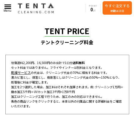
今すぐ注文する
POINT
0
Menu
納期は18日
TENT PRICE
テントクリーニング料金
往復送料2,200円、16,500円のお会計で1口分
送料無料
セット料金ではありません。フライやインナーは別料金となります。
乾燥サービス
の代金は、クリーニング代金の70%に相当する料金です。
黒カビ落とし、煤落とし、樹液落としはクリーニング代金の50%～150%となり、
処理後に料金が確定します。
加工を2つ選択した場合、加工料はそれぞれ加算されます。例: クリーニング1万円＋
撥水加工5千円＋UVカット加工3千円=1万8千円
加工はクリーニング工程で行うため、加工のみの対応はできません。
青色の商品リンクをクリックすると、本体以外の付属品に関する詳細料金をご確認
いただけます。