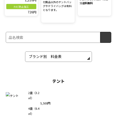
付属品以外のテントバッ
分
送料無料
グやドライバッグは有料
カビ防止加工
となります。
726円
テント
2畳（3.2
㎡）
5,500円
4畳（6.4
㎡）