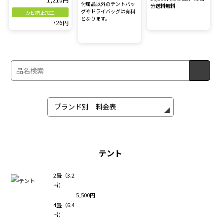
付属品以外のテントバッ
分
送料無料
グやドライバッグは有料
カビ防止加工
となります。
726円
テント
2畳（3.2
㎡）
5,500円
4畳（6.4
㎡）