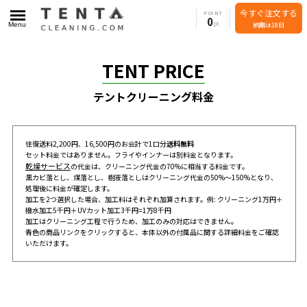
今すぐ注文する
POINT
0
Menu
納期は18日
TENT PRICE
テントクリーニング料金
往復送料2,200円、16,500円のお会計で1口分
送料無料
セット料金ではありません。フライやインナーは別料金となります。
乾燥サービス
の代金は、クリーニング代金の70%に相当する料金です。
黒カビ落とし、煤落とし、樹液落としはクリーニング代金の50%～150%となり、
処理後に料金が確定します。
加工を2つ選択した場合、加工料はそれぞれ加算されます。例: クリーニング1万円＋
撥水加工5千円＋UVカット加工3千円=1万8千円
加工はクリーニング工程で行うため、加工のみの対応はできません。
青色の商品リンクをクリックすると、本体以外の付属品に関する詳細料金をご確認
いただけます。