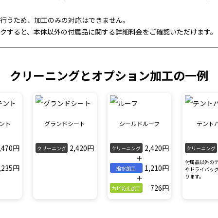
行うため、加工のみの対応はできません。
クすると、本体以外の付属品に関する詳細料金をご確認いただけます。
クリーニングとオプション加工の一例
ント
グランドシート
シールドルーフ
テント
,470円
2,420円
2,420円
クリーニング
クリーニング
クリーニング
＋
付属品以外の
,235円
1,210円
撥水加工
やドライバッ
ります。
＋
726円
カビ防止加工