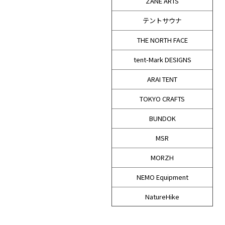
ZANE ARTS
テントサウナ
THE NORTH FACE
tent-Mark DESIGNS
ARAI TENT
TOKYO CRAFTS
BUNDOK
MSR
MORZH
NEMO Equipment
NatureHike
LOGOS