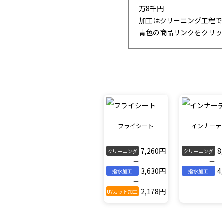
万8千円
加工はクリーニング工程で
青色の商品リンクをクリッ
フライシート
インナーテ
7,260円
8
クリーニング
クリーニング
＋
＋
3,630円
4
撥水加工
撥水加工
＋
2,178円
UVカット加工