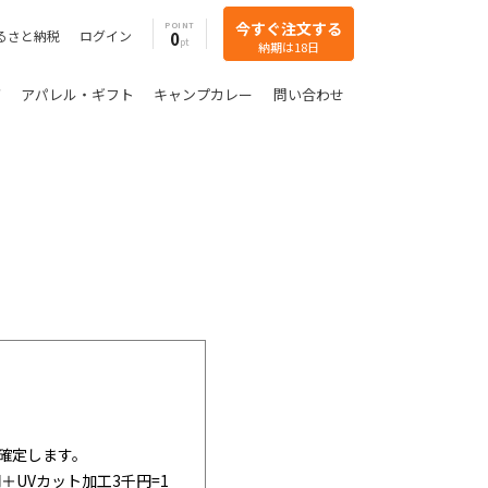
今すぐ注文する
POINT
るさと納税
ログイン
0
納期は18日
グ
アパレル・ギフト
キャンプカレー
問い合わせ
確定します。
＋UVカット加工3千円=1