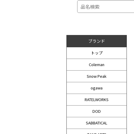
ブランド
トップ
Coleman
Snow Peak
ogawa
RATELWORKS
DOD
SABBATICAL