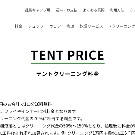
提携キャンプ場
送料・お支払
よくある質問
利用方法
ふ
料金
シュラフ
ウェア
修理
乾燥サービス
クリーニン
TENT PRICE
テントクリーニング料金
00円のお会計で1口分
送料無料
。フライやインナーは別料金となります。
リーニング代金の70%に相当する料金です。
樹液落としはクリーニング代金の50%～150%となり、処理後に料金が
工料はそれぞれ加算されます。例: クリーニング1万円＋撥水加工5千円