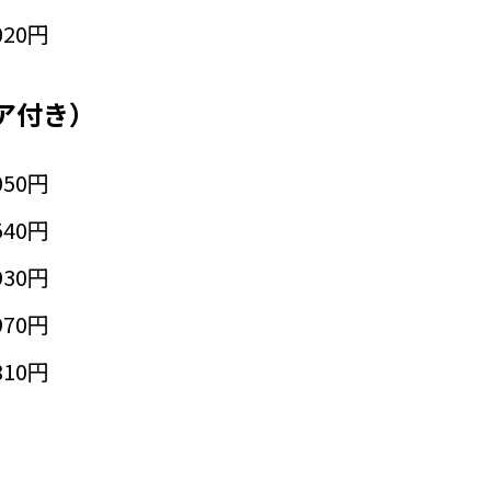
020円
ア付き）
050円
540円
930円
970円
810円