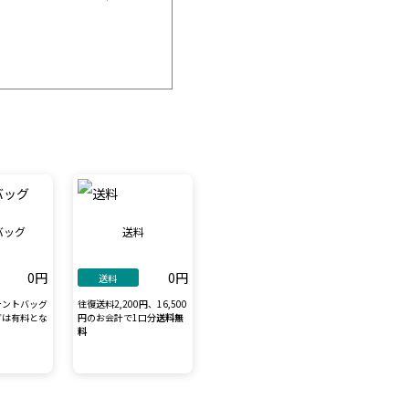
バッグ
送料
0円
0円
送料
テントバッグ
往復送料2,200円、16,500
グは有料とな
円のお会計で1口分
送料無
料