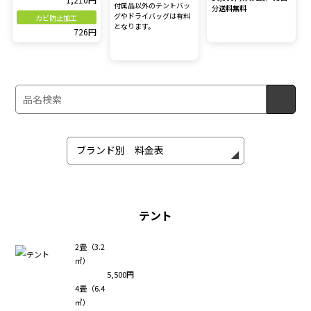
付属品以外のテントバッ
分
送料無料
グやドライバッグは有料
カビ防止加工
となります。
726円
テント
2畳（3.2
㎡）
5,500円
4畳（6.4
㎡）