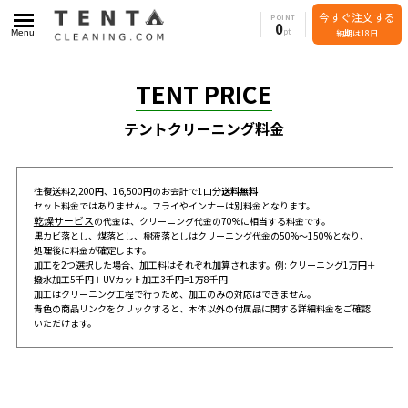
今すぐ注文する
POINT
0
Menu
納期は18日
TENT PRICE
テントクリーニング料金
往復送料2,200円、16,500円のお会計で1口分
送料無料
セット料金ではありません。フライやインナーは別料金となります。
乾燥サービス
の代金は、クリーニング代金の70%に相当する料金です。
黒カビ落とし、煤落とし、樹液落としはクリーニング代金の50%～150%となり、
処理後に料金が確定します。
加工を2つ選択した場合、加工料はそれぞれ加算されます。例: クリーニング1万円＋
撥水加工5千円＋UVカット加工3千円=1万8千円
加工はクリーニング工程で行うため、加工のみの対応はできません。
青色の商品リンクをクリックすると、本体以外の付属品に関する詳細料金をご確認
いただけます。