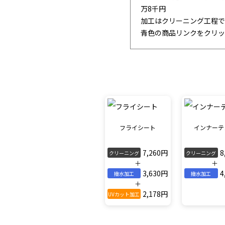
万8千円
加工はクリーニング工程で
青色の商品リンクをクリッ
フライシート
インナーテ
7,260円
8
クリーニング
クリーニング
＋
＋
3,630円
4
撥水加工
撥水加工
＋
2,178円
UVカット加工