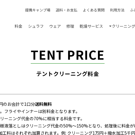
提携キャンプ場
送料・お支払
よくある質問
利用方法
ふ
料金
シュラフ
ウェア
修理
乾燥サービス
クリーニン
TENT PRICE
テントクリーニング料金
00円のお会計で1口分
送料無料
。フライやインナーは別料金となります。
リーニング代金の70%に相当する料金です。
樹液落としはクリーニング代金の50%～150%となり、処理後に料金が
工料はそれぞれ加算されます。例: クリーニング1万円＋撥水加工5千円