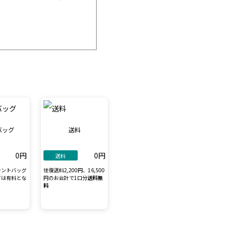
バッグ
送料
0円
0円
送料
テントバッグ
往復送料2,200円、16,500
グは有料とな
円のお会計で1口分
送料無
料