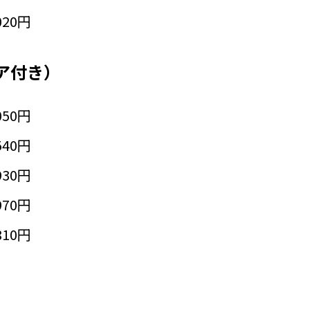
020円
ア付き）
050円
540円
930円
970円
810円