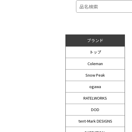
ブランド
トップ
Coleman
Snow Peak
ogawa
RATELWORKS
DOD
tent-Mark DESIGNS