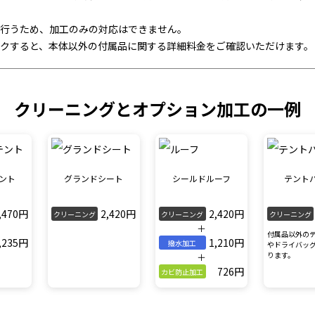
行うため、加工のみの対応はできません。
クすると、本体以外の付属品に関する詳細料金をご確認いただけます。
クリーニングとオプション加工の一例
ント
グランドシート
シールドルーフ
テント
,470円
2,420円
2,420円
クリーニング
クリーニング
クリーニング
＋
付属品以外の
,235円
1,210円
撥水加工
やドライバッ
ります。
＋
726円
カビ防止加工