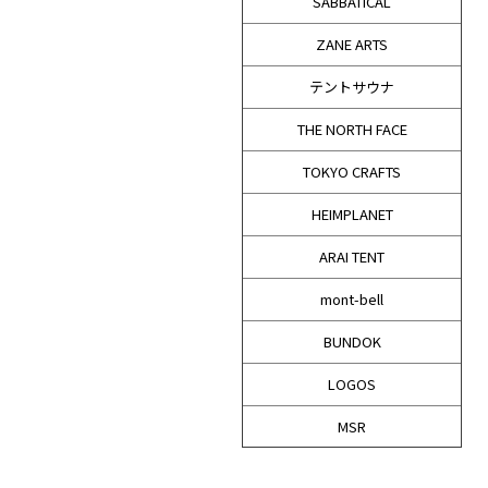
SABBATICAL
ZANE ARTS
テントサウナ
THE NORTH FACE
TOKYO CRAFTS
HEIMPLANET
ARAI TENT
mont-bell
BUNDOK
LOGOS
MSR
MORZH