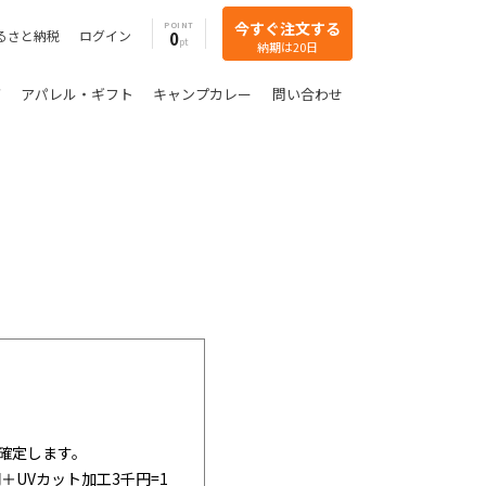
今すぐ注文する
POINT
るさと納税
ログイン
0
納期は20日
グ
アパレル・ギフト
キャンプカレー
問い合わせ
確定します。
＋UVカット加工3千円=1