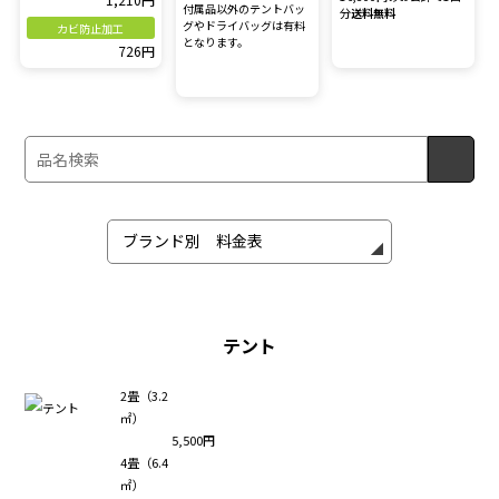
付属品以外のテントバッ
分
送料無料
グやドライバッグは有料
カビ防止加工
となります。
726円
テント
2畳（3.2
㎡）
5,500円
4畳（6.4
㎡）