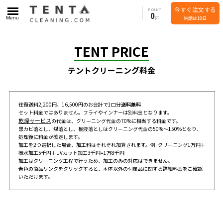
今すぐ注文する
POINT
0
Menu
納期は18日
TENT PRICE
テントクリーニング料金
往復送料2,200円、16,500円のお会計で1口分
送料無料
セット料金ではありません。フライやインナーは別料金となります。
乾燥サービス
の代金は、クリーニング代金の70%に相当する料金です。
黒カビ落とし、煤落とし、樹液落としはクリーニング代金の50%～150%となり、
処理後に料金が確定します。
加工を2つ選択した場合、加工料はそれぞれ加算されます。例: クリーニング1万円＋
撥水加工5千円＋UVカット加工3千円=1万8千円
加工はクリーニング工程で行うため、加工のみの対応はできません。
青色の商品リンクをクリックすると、本体以外の付属品に関する詳細料金をご確認
いただけます。