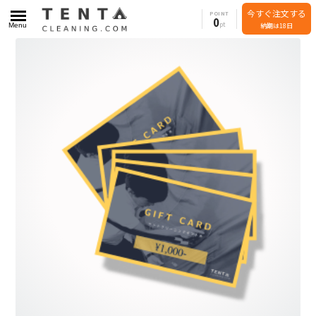
今すぐ注文する
POINT
0
Menu
納期は18日