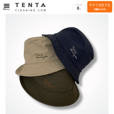
今すぐ注文する
POINT
0
Menu
納期は18日