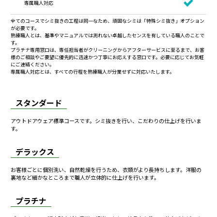
専属職人対応
全てのコースでシミ抜きの工程は同一なため、頑固なシミは「特殊シミ抜き」オプション
が必要です。
熟練職人とは、基準やマニュアルでは測れない卓越したセンスを有している職人のことで
す。
プラチナ専用窓口は、専任担当者がクリーニングからアフターサービスに至るまで、お客
様のご相談やご要望に優先的に迅速かつ丁寧にお応えする窓口です。必要に応じてお気軽
にご連絡ください。
専属職人対応とは、すべての行程を熟練職人が分業せずに対応いたします。
スタンダード
アウトドアウェア標準コースです。シミ抜きを行い、こだわりの仕上げを行いま
す。
デラックス
お客様ごとに個別洗い、自然乾燥を行うため、衣類がより長持ちします。洋服の
裏地など細かなところまで職人が立体的に仕上げを行います。
プラチナ