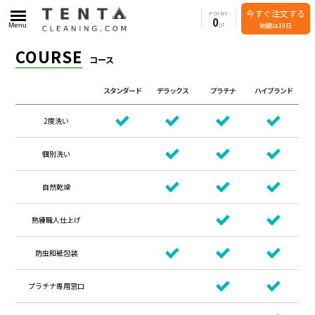
今すぐ注文する
POINT
0
Menu
納期は19日
COURSE
コース
スタンダード
デラックス
プラチナ
ハイブランド
2度洗い
個別洗い
自然乾燥
熟練職人仕上げ
防虫和紙包装
プラチナ専用窓口