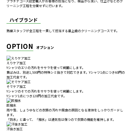
プラチナコース認定職人がお客様の担当になり、検品から洗い、仕上げなどのク
リーニング工程を分業せずに行います。
ハイブランド
熟練スタッフが全工程を一貫して担当する最上級のクリーニングコースです。
OPTION
オプション
えりケア加工
Yシャツのエリの汚れをササラを使って綺麗にします。
黄ばみは、別途1,500円の特殊シミ抜きで対応できます。Yシャツ1点につき60円の
加工代金です。
そでケア加工
Yシャツのそでの汚れをササラを使って綺麗にします。
Yシャツ1点につき120円の加工代金です。
匠撥水
雨や雪、しょうゆなどの衣類の汚れや腐食の原因となる液体をしっかりガードし
ます。
「防水」と違って、「撥水」は通気性は保つので衣類の機能を維持します。
汗抜き加工