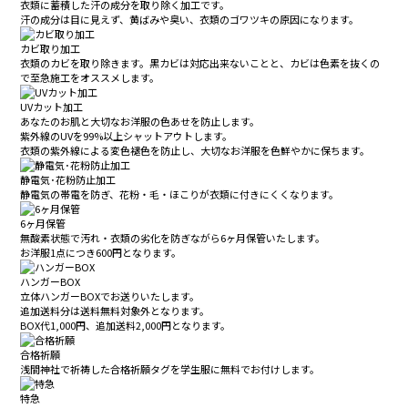
衣類に蓄積した汗の成分を取り除く加工です。
汗の成分は目に見えず、黄ばみや臭い、衣類のゴワツキの原因になります。
カビ取り加工
衣類のカビを取り除きます。黒カビは対応出来ないことと、カビは色素を抜くの
で至急施工をオススメします。
UVカット加工
あなたのお肌と大切なお洋服の色あせを防止します。
紫外線のUVを99%以上シャットアウトします。
衣類の紫外線による変色褪色を防止し、大切なお洋服を色鮮やかに保ちます。
静電気･花粉防止加工
静電気の帯電を防ぎ、花粉・毛・ほこりが衣類に付きにくくなります。
6ヶ月保管
無酸素状態で汚れ・衣類の劣化を防ぎながら6ヶ月保管いたします。
お洋服1点につき600円となります。
ハンガーBOX
立体ハンガーBOXでお送りいたします。
追加送料分は送料無料対象外となります。
BOX代1,000円、追加送料2,000円となります。
合格祈願
浅間神社で祈祷した合格祈願タグを学生服に無料でお付けします。
特急